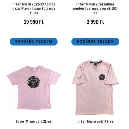
Inter Miami 2022-23 Adidas
Inter Miami 2024 Adidas
hazai Player Issue foci mez
vendég foci mez gyerek 152-
XL-es
es
19 990
Ft
2 990
Ft
KOSÁRBA TESZEM
KOSÁRBA TESZEM
Inter Miami póló XL-es
Inter Miami póló XS-es