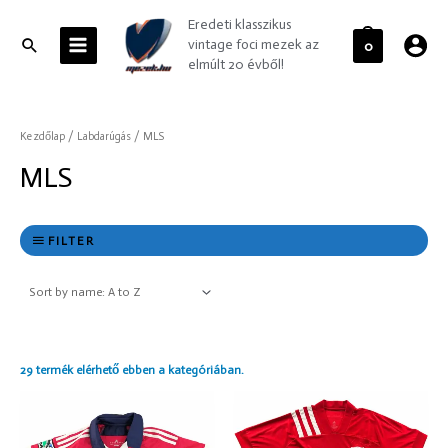
Skip
MAIN
Eredeti klasszikus
to
MENU
Search
vintage foci mezek az
0
content
elmúlt 20 évből!
Kezdőlap
/
Labdarúgás
/ MLS
MLS
FILTER
29 termék elérhető ebben a kategóriában.