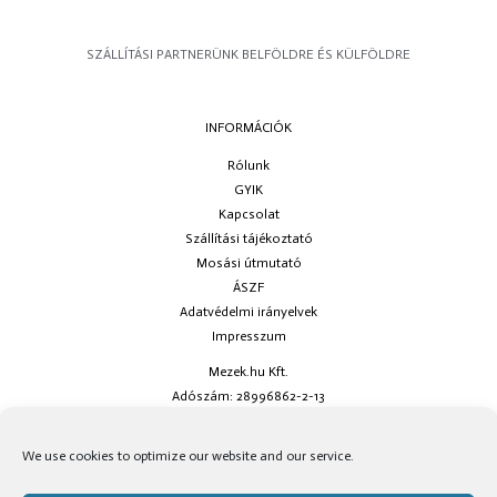
SZÁLLÍTÁSI PARTNERÜNK BELFÖLDRE ÉS KÜLFÖLDRE
INFORMÁCIÓK
Rólunk
GYIK
Kapcsolat
Szállítási tájékoztató
Mosási útmutató
ÁSZF
Adatvédelmi irányelvek
Impresszum
Mezek.hu Kft.
Adószám: 28996862-2-13
Ha kérdésed van keress minket az
info@mezek.hu
e-mail címen vagy a
We use cookies to optimize our website and our service.
social oldalainkon!