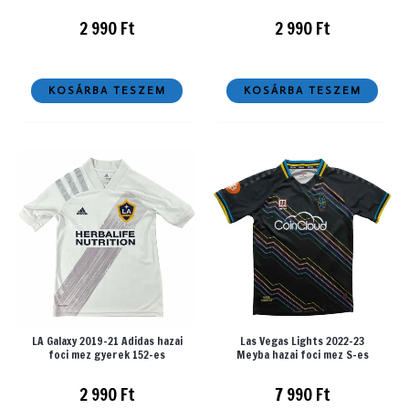
2 990
Ft
2 990
Ft
KOSÁRBA TESZEM
KOSÁRBA TESZEM
LA Galaxy 2019-21 Adidas hazai
Las Vegas Lights 2022-23
foci mez gyerek 152-es
Meyba hazai foci mez S-es
2 990
Ft
7 990
Ft