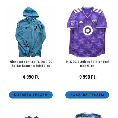
Minnesota United FC 2019-20
MLS 2019 Adidas All-Star foci
Adidas kapucnis felső L-es
mez XL-es
4 990
Ft
9 990
Ft
KOSÁRBA TESZEM
KOSÁRBA TESZEM