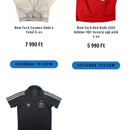
New York Cosmos Umbro
New York Red Bulls 2022
felső S-es
Adidas *Új* hosszú ujjú póló
L-es
7 990
Ft
5 990
Ft
KOSÁRBA TESZEM
KOSÁRBA TESZEM