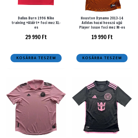
Dallas Burn 1996 Nike
Houston Dynamo 2013-14
training *Aláírt* foci mez XL-
Adidas hazai hosszú ujjú
es
Player Issue foci mez M-es
29 990
Ft
19 990
Ft
KOSÁRBA TESZEM
KOSÁRBA TESZEM