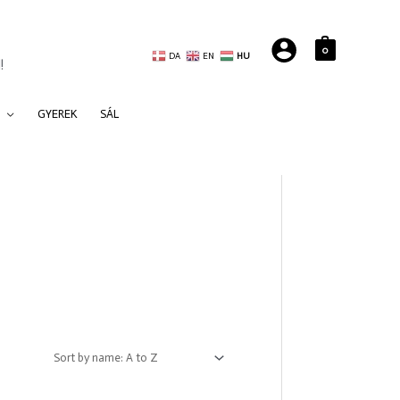
0
DA
EN
HU
!
GYEREK
SÁL