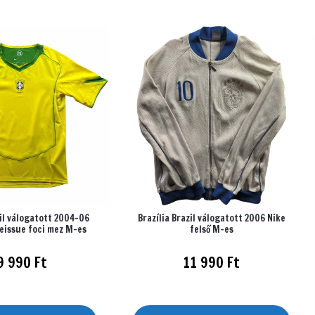
zil válogatott 2004-06
Brazília Brazil válogatott 2006 Nike
reissue foci mez M-es
felső M-es
9 990
Ft
11 990
Ft