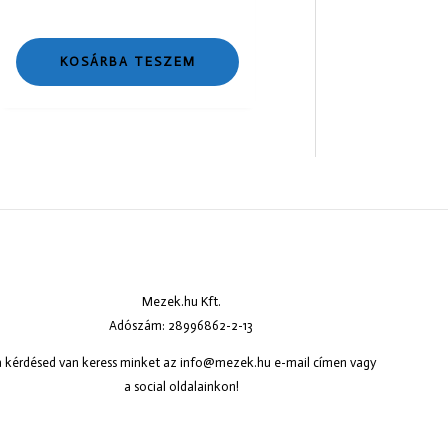
KOSÁRBA TESZEM
Mezek.hu Kft.
Adószám: 28996862-2-13
 kérdésed van keress minket az
info@mezek.hu
e-mail címen vagy
a social oldalainkon!