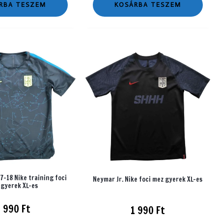
RBA TESZEM
KOSÁRBA TESZEM
7-18 Nike training foci
Neymar Jr. Nike foci mez gyerek XL-es
 gyerek XL-es
1 990
Ft
1 990
Ft