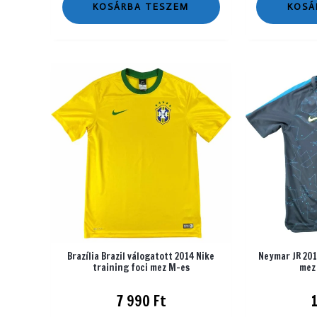
KOSÁRBA TESZEM
KOSÁ
Brazília Brazil válogatott 2014 Nike
Neymar JR 201
training foci mez M-es
mez
7 990
Ft