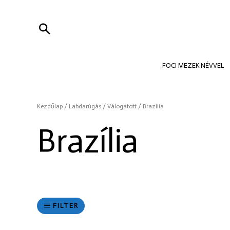
Skip
to
Search
content
FOCI MEZEK NÉVVEL
Kezdőlap
/
Labdarúgás
/
Válogatott
/ Brazília
Brazília
FILTER