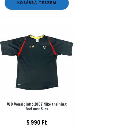
KOSÁRBA TESZEM
R10 Ronaldinho 2007 Nike training
foci mez S-es
5 990
Ft