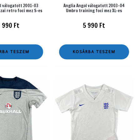
l válogatott 2001-03
Anglia Angol válogatott 2003-04
zai retro foci mez S-es
Umbro training foci mez XL-es
2 990
Ft
5 990
Ft
RBA TESZEM
KOSÁRBA TESZEM