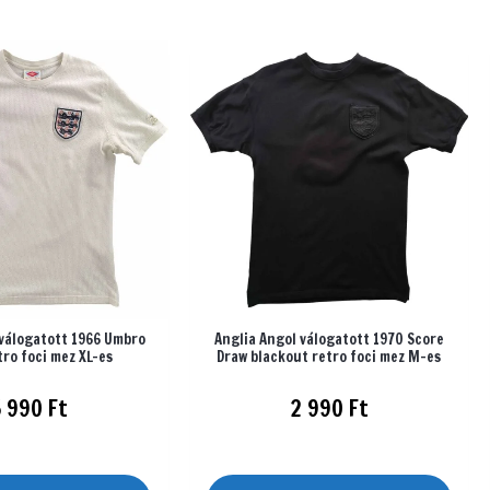
 válogatott 1966 Umbro
Anglia Angol válogatott 1970 Score
tro foci mez XL-es
Draw blackout retro foci mez M-es
5 990
Ft
2 990
Ft