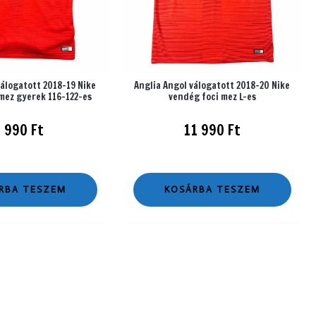
válogatott 2018-19 Nike
Anglia Angol válogatott 2018-20 Nike
mez gyerek 116-122-es
vendég foci mez L-es
2 990
Ft
11 990
Ft
RBA TESZEM
KOSÁRBA TESZEM