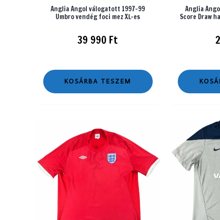
Anglia Angol válogatott 1997-99
Anglia Ango
Umbro vendég foci mez XL-es
Score Draw ha
39 990
Ft
KOSÁRBA TESZEM
KOSÁ