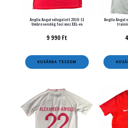
Anglia Angol válogatott 2010-11
Anglia Angol 
Umbro vendég foci mez XXL-es
traini
9 990
Ft
KOSÁRBA TESZEM
KOSÁ