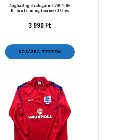
Anglia Angol válogatott 2004-06
Umbro training foci mez XXL-es
3 990
Ft
KOSÁRBA TESZEM