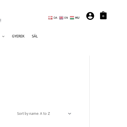
0
DA
EN
HU
!
GYEREK
SÁL