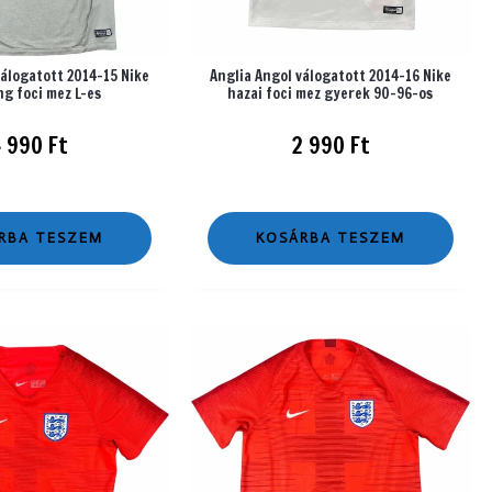
válogatott 2014-15 Nike
Anglia Angol válogatott 2014-16 Nike
ng foci mez L-es
hazai foci mez gyerek 90-96-os
4 990
Ft
2 990
Ft
RBA TESZEM
KOSÁRBA TESZEM