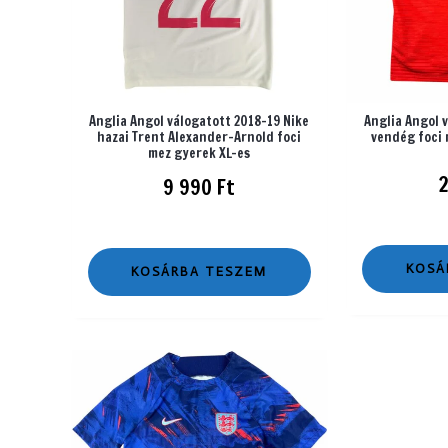
Anglia Angol válogatott 2018-19 Nike
Anglia Angol 
hazai Trent Alexander-Arnold foci
vendég foci 
mez gyerek XL-es
9 990
Ft
KOSÁ
KOSÁRBA TESZEM