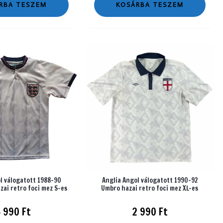
RBA TESZEM
KOSÁRBA TESZEM
l válogatott 1988-90
Anglia Angol válogatott 1990-92
zai retro foci mez S-es
Umbro hazai retro foci mez XL-es
4 990
Ft
2 990
Ft