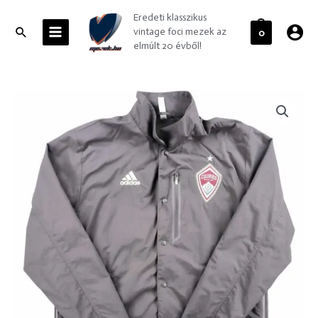
Skip
MAIN
Eredeti klasszikus
to
MENU
Search
vintage foci mezek az
0
content
elmúlt 20 évből!
Colorado
Rapids
2021
Adidas
kabát
L-
es
mennyiség