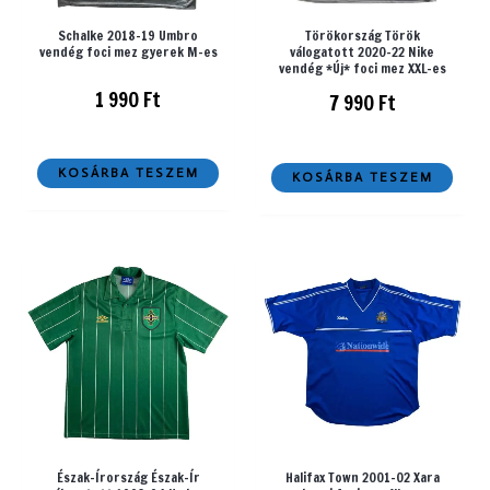
Schalke 2018-19 Umbro
Törökország Török
vendég foci mez gyerek M-es
válogatott 2020-22 Nike
vendég *Új* foci mez XXL-es
1 990
Ft
7 990
Ft
KOSÁRBA TESZEM
KOSÁRBA TESZEM
Észak-Írország Észak-Ír
Halifax Town 2001-02 Xara