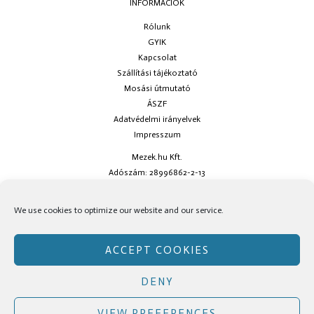
INFORMÁCIÓK
Rólunk
GYIK
Kapcsolat
Szállítási tájékoztató
Mosási útmutató
ÁSZF
Adatvédelmi irányelvek
Impresszum
Mezek.hu Kft.
Adószám: 28996862-2-13
Ha kérdésed van keress minket az
info@mezek.hu
e-mail címen vagy a
We use cookies to optimize our website and our service.
social oldalainkon!
ACCEPT COOKIES
DENY
Copyright © Mezek.hu 2026 Mezek.hu
VIEW PREFERENCES
Facebook
Instagram
TikTok