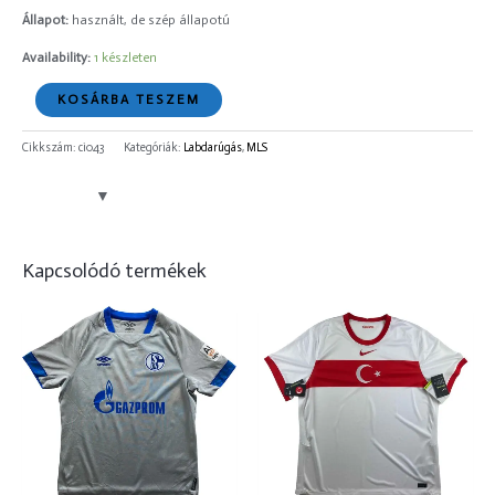
Állapot:
használt, de szép állapotú
Availability:
1 készleten
KOSÁRBA TESZEM
Cikkszám:
ci043
Kategóriák:
Labdarúgás
,
MLS
Kapcsolódó termékek