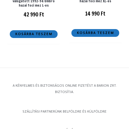
válogatott 1992-94 Umbro
hazai foci mez XL-es
hazai foci mez L-es
14 990
Ft
42 990
Ft
KOSÁRBA TESZEM
KOSÁRBA TESZEM
A KÉNYELMES ÉS BIZTONSÁGOS ONLINE FIZETÉST A BARION ZRT.
BIZTOSÍTJA.
SZÁLLÍTÁSI PARTNERÜNK BELFÖLDRE ÉS KÜLFÖLDRE