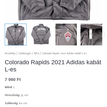
Kezdőlap
/
Labdarúgás
/
MLS
/ Colorado Rapids 2021 Adidas kabát L-es
Colorado Rapids 2021 Adidas kabát
L-es
7 990
Ft
Méret:
L
Hosszúság:
75 cm
Szélesség:
60 cm