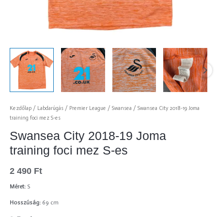
Kezdőlap
/
Labdarúgás
/
Premier League
/
Swansea
/ Swansea City 2018-19 Joma
training foci mez S-es
Swansea City 2018-19 Joma
training foci mez S-es
2 490
Ft
Méret:
S
Hosszúság:
69 cm