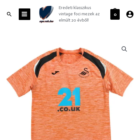
Skip
MAIN
Eredeti klasszikus
to
MENU
Search
vintage foci mezek az
0
content
elmúlt 20 évből!