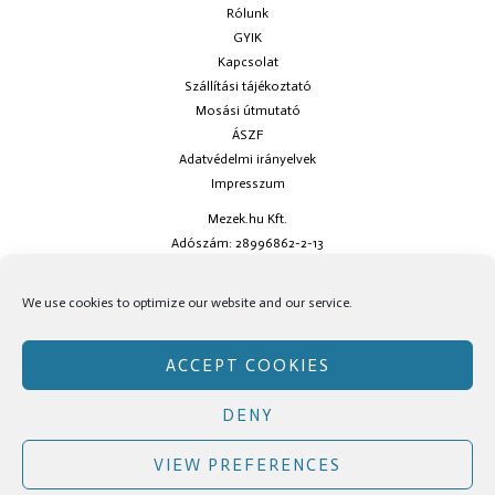
Rólunk
GYIK
Kapcsolat
Szállítási tájékoztató
Mosási útmutató
ÁSZF
Adatvédelmi irányelvek
Impresszum
Mezek.hu Kft.
Adószám: 28996862-2-13
Ha kérdésed van keress minket az
info@mezek.hu
e-mail címen vagy a
We use cookies to optimize our website and our service.
social oldalainkon!
ACCEPT COOKIES
DENY
Copyright © Mezek.hu 2026 Mezek.hu
VIEW PREFERENCES
Facebook
Instagram
TikTok