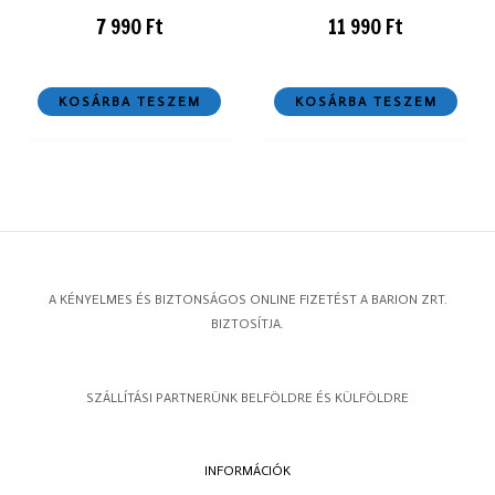
7 990
Ft
11 990
Ft
KOSÁRBA TESZEM
KOSÁRBA TESZEM
A KÉNYELMES ÉS BIZTONSÁGOS ONLINE FIZETÉST A BARION ZRT.
BIZTOSÍTJA.
SZÁLLÍTÁSI PARTNERÜNK BELFÖLDRE ÉS KÜLFÖLDRE
INFORMÁCIÓK