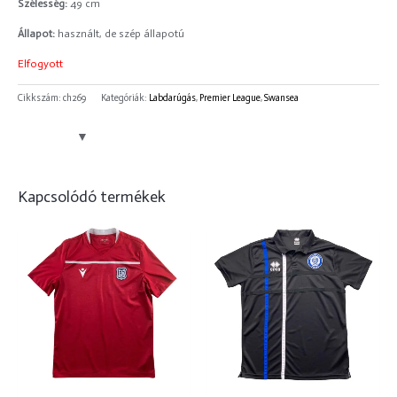
Szélesség:
49 cm
Állapot:
használt, de szép állapotú
Elfogyott
Cikkszám:
ch269
Kategóriák:
Labdarúgás
,
Premier League
,
Swansea
Kapcsolódó termékek