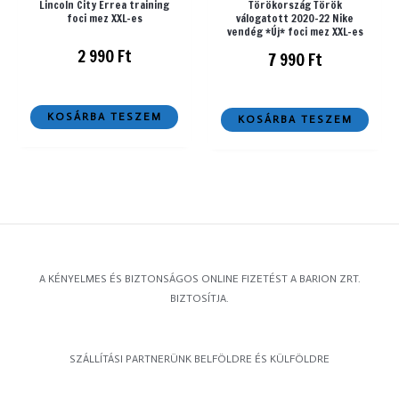
Lincoln City Errea training
Törökország Török
foci mez XXL-es
válogatott 2020-22 Nike
vendég *Új* foci mez XXL-es
2 990
Ft
7 990
Ft
KOSÁRBA TESZEM
KOSÁRBA TESZEM
A KÉNYELMES ÉS BIZTONSÁGOS ONLINE FIZETÉST A BARION ZRT.
BIZTOSÍTJA.
SZÁLLÍTÁSI PARTNERÜNK BELFÖLDRE ÉS KÜLFÖLDRE