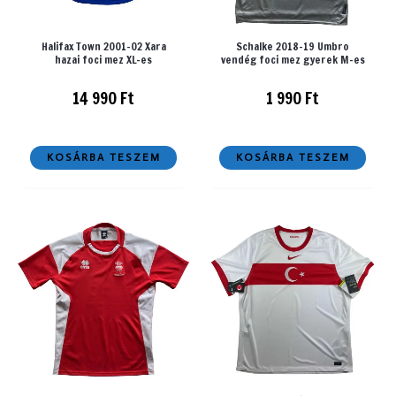
Halifax Town 2001-02 Xara
Schalke 2018-19 Umbro
hazai foci mez XL-es
vendég foci mez gyerek M-es
14 990
Ft
1 990
Ft
KOSÁRBA TESZEM
KOSÁRBA TESZEM