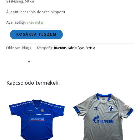
Szélesség:
68 cm
Állapot:
használt, de szép állapotú
Availability:
1 készleten
KOSÁRBA TESZEM
Cikkszám:
bk832
Kategóriák:
Juventus
,
Labdarúgás
,
Serie A
Kapcsolódó termékek