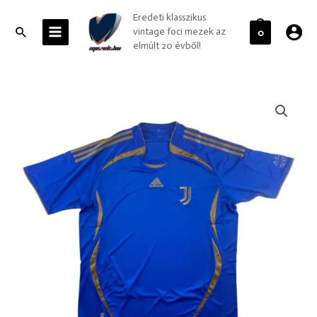
Skip
MAIN
Eredeti klasszikus
to
MENU
Search
vintage foci mezek az
0
content
elmúlt 20 évből!
Juventus
2021-
22
Adidas
Teamgeist
foci
mez
XL-
es
mennyiség