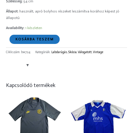
Szélesség:
54 cm
Állapot:
használt, apró bolyhos részeket leszámítva korához képest jó
állapotú
Availability:
1 készleten
KOSÁRBA TESZEM
Cikkszám:
bw724
Kategóriák:
Labdarúgás
,
Skócia
,
Válogatott
,
Vintage
Kapcsolódó termékek