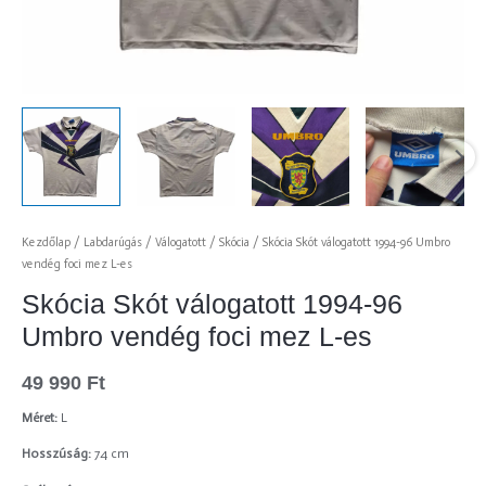
Kezdőlap
/
Labdarúgás
/
Válogatott
/
Skócia
/ Skócia Skót válogatott 1994-96 Umbro
vendég foci mez L-es
Skócia Skót válogatott 1994-96
Umbro vendég foci mez L-es
49 990
Ft
Méret:
L
Hosszúság:
74 cm