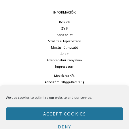
INFORMÁCIÓK
Rólunk
GYIK
Kapcsolat
Szállítási tájékoztató
Mosási útmutató
ÁSZF
Adatvédelmi irányelvek
Impresszum
Mezek.hu Kft.
Adószám: 28996862-2-13
Ha kérdésed van keress minket az
info@mezek.hu
e-mail címen vagy a
We use cookies to optimize our website and our service.
social oldalainkon!
ACCEPT COOKIES
DENY
Copyright © Mezek.hu 2026 Mezek.hu