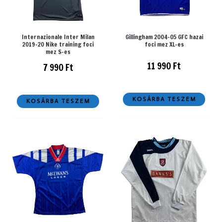
Internazionale Inter Milan
Gillingham 2004-05 GFC hazai
2019-20 Nike training foci
foci mez XL-es
mez S-es
11 990
Ft
7 990
Ft
KOSÁRBA TESZEM
KOSÁRBA TESZEM