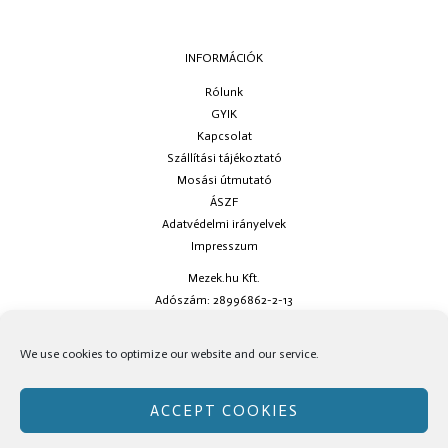
INFORMÁCIÓK
Rólunk
GYIK
Kapcsolat
Szállítási tájékoztató
Mosási útmutató
ÁSZF
Adatvédelmi irányelvek
Impresszum
Mezek.hu Kft.
Adószám: 28996862-2-13
Ha kérdésed van keress minket az
info@mezek.hu
e-mail címen vagy a
We use cookies to optimize our website and our service.
social oldalainkon!
ACCEPT COOKIES