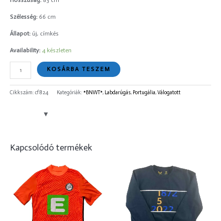
Hosszúság:
83 cm
Szélesség:
66 cm
Állapot:
új, címkés
Availability:
4 készleten
KOSÁRBA TESZEM
Cikkszám:
cf824
Kategóriák:
*BNWT*
,
Labdarúgás
,
Portugália
,
Válogatott
Kapcsolódó termékek