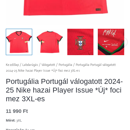
Kezdőlap
/
Labdarúgás
/
Válogatott
/
Portugália
/ Portugália Portugál válogatott
2024-25 Nike hazai Player Issue *Új* foci mez 3XL-es
Portugália Portugál válogatott 2024-
25 Nike hazai Player Issue *Új* foci
mez 3XL-es
11 990
Ft
Méret:
3XL