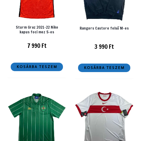
Sturm Graz 2021-22 Nike
Rangers Castore felső M-es
kapus foci mez S-es
7 990
Ft
3 990
Ft
KOSÁRBA TESZEM
KOSÁRBA TESZEM