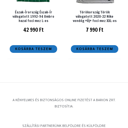
Észak-Írország Észak-Ír
Törökország Török
válogatott 1992-94 Umbro
válogatott 2020-22 Nike
hazai foci mez L-es
vendég *Új* foci mez XXL-es
42 990
Ft
7 990
Ft
KOSÁRBA TESZEM
KOSÁRBA TESZEM
A KÉNYELMES ÉS BIZTONSÁGOS ONLINE FIZETÉST A BARION ZRT.
BIZTOSÍTJA.
SZÁLLÍTÁSI PARTNERÜNK BELFÖLDRE ÉS KÜLFÖLDRE