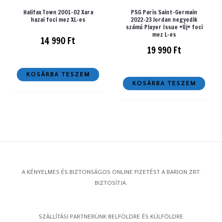
Halifax Town 2001-02 Xara
PSG Paris Saint-Germain
hazai foci mez XL-es
2022-23 Jordan negyedik
számú Player Issue *Új* foci
mez L-es
14 990
Ft
19 990
Ft
KOSÁRBA TESZEM
KOSÁRBA TESZEM
A KÉNYELMES ÉS BIZTONSÁGOS ONLINE FIZETÉST A BARION ZRT.
BIZTOSÍTJA.
SZÁLLÍTÁSI PARTNERÜNK BELFÖLDRE ÉS KÜLFÖLDRE