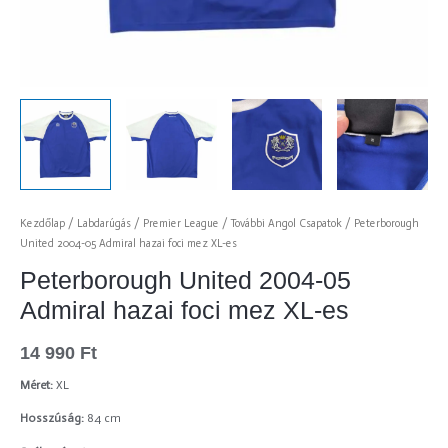
Kezdőlap
/
Labdarúgás
/
Premier League
/
További Angol Csapatok
/ Peterborough
United 2004-05 Admiral hazai foci mez XL-es
Peterborough United 2004-05
Admiral hazai foci mez XL-es
14 990
Ft
Méret:
XL
Hosszúság:
84 cm