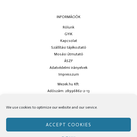
INFORMÁCIÓK
Rólunk
GYIK
Kapcsolat
Szállítási tájékoztató
Mosási útmutató
ÁSZF
Adatvédelmi irányelvek
Impresszum
Mezek.hu Kft.
Adószám: 28996862-2-13
Ha kérdésed van keress minket az
info@mezek.hu
e-mail címen vagy a
We use cookies to optimize our website and our service.
social oldalainkon!
ACCEPT COOKIES