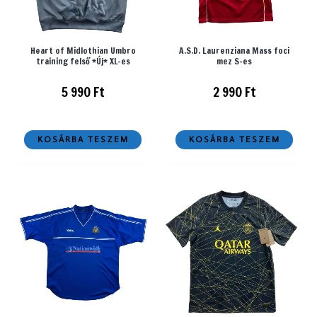
Heart of Midlothian Umbro
A.S.D. Laurenziana Mass foci
training felső *Új* XL-es
mez S-es
5 990
Ft
2 990
Ft
KOSÁRBA TESZEM
KOSÁRBA TESZEM