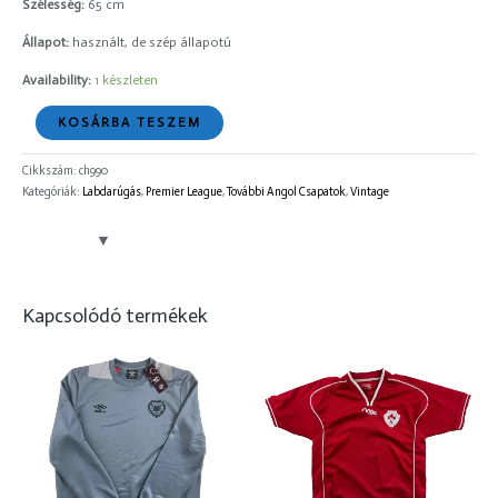
Szélesség:
65 cm
Állapot:
használt, de szép állapotú
Availability:
1 készleten
KOSÁRBA TESZEM
Cikkszám:
ch990
Kategóriák:
Labdarúgás
,
Premier League
,
További Angol Csapatok
,
Vintage
Kapcsolódó termékek