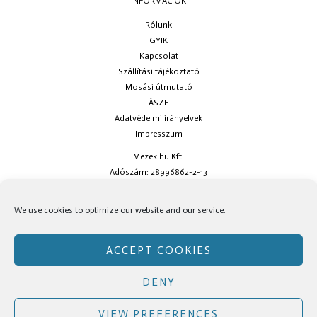
INFORMÁCIÓK
Rólunk
GYIK
Kapcsolat
Szállítási tájékoztató
Mosási útmutató
ÁSZF
Adatvédelmi irányelvek
Impresszum
Mezek.hu Kft.
Adószám: 28996862-2-13
Ha kérdésed van keress minket az
info@mezek.hu
e-mail címen vagy a
We use cookies to optimize our website and our service.
social oldalainkon!
ACCEPT COOKIES
DENY
Copyright © Mezek.hu 2026 Mezek.hu
VIEW PREFERENCES
Facebook
Instagram
TikTok