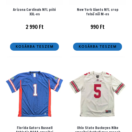
Arizona Cardinals NFL póló
New York Giants NFL crop
XXL-es
felső női M-es
2 990
Ft
990
Ft
KOSÁRBA TESZEM
KOSÁRBA TESZEM
Florida Gators Russell
Ohio State Buckeyes Nike