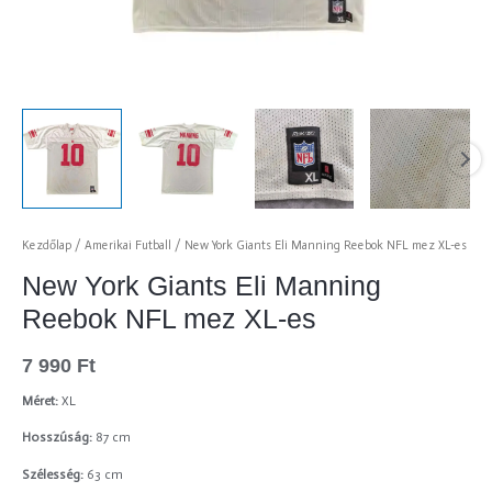
Kezdőlap
/
Amerikai Futball
/ New York Giants Eli Manning Reebok NFL mez XL-es
New York Giants Eli Manning
Reebok NFL mez XL-es
7 990
Ft
Méret:
XL
Hosszúság:
87 cm
Szélesség:
63 cm