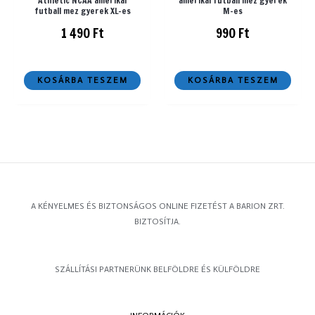
Athletic NCAA amerikai
amerikai futball mez gyerek
futball mez gyerek XL-es
M-es
1 490
Ft
990
Ft
KOSÁRBA TESZEM
KOSÁRBA TESZEM
A KÉNYELMES ÉS BIZTONSÁGOS ONLINE FIZETÉST A BARION ZRT.
BIZTOSÍTJA.
SZÁLLÍTÁSI PARTNERÜNK BELFÖLDRE ÉS KÜLFÖLDRE