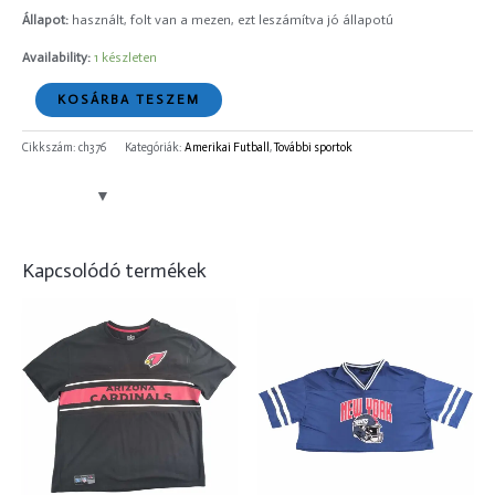
Állapot:
használt, folt van a mezen, ezt leszámítva jó állapotú
Availability:
1 készleten
KOSÁRBA TESZEM
Cikkszám:
ch376
Kategóriák:
Amerikai Futball
,
További sportok
Kapcsolódó termékek