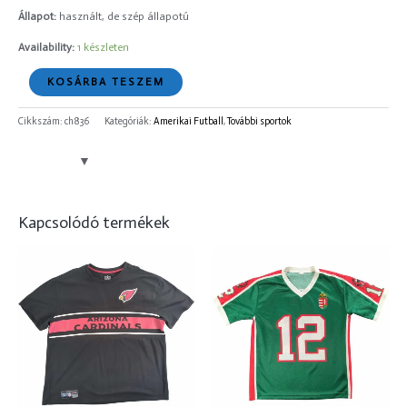
Állapot:
használt, de szép állapotú
Availability:
1 készleten
KOSÁRBA TESZEM
Cikkszám:
ch836
Kategóriák:
Amerikai Futball
,
További sportok
Kapcsolódó termékek