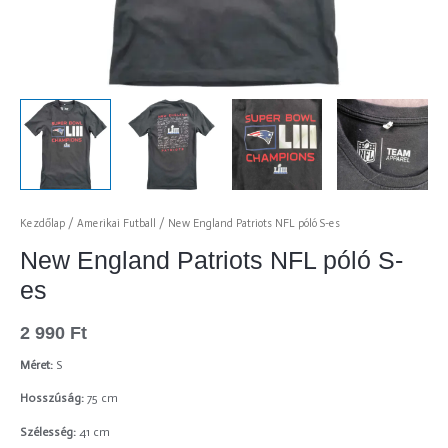
Kezdőlap
/
Amerikai Futball
/ New England Patriots NFL póló S-es
New England Patriots NFL póló S-
es
2 990
Ft
Méret:
S
Hosszúság:
75 cm
Szélesség:
41 cm