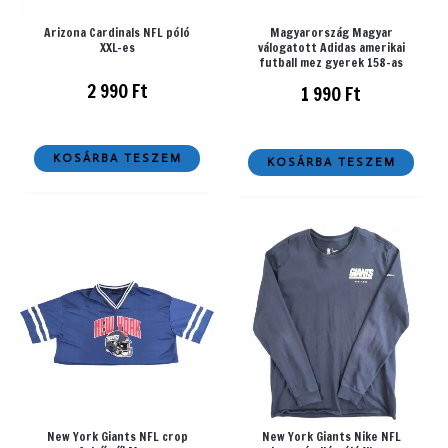
Arizona Cardinals NFL póló
Magyarország Magyar
XXL-es
válogatott Adidas amerikai
futball mez gyerek 158-as
2 990
Ft
1 990
Ft
KOSÁRBA TESZEM
KOSÁRBA TESZEM
New York Giants NFL crop
New York Giants Nike NFL