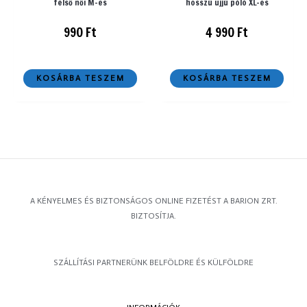
felső női M-es
hosszú ujjú póló XL-es
990
Ft
4 990
Ft
KOSÁRBA TESZEM
KOSÁRBA TESZEM
A KÉNYELMES ÉS BIZTONSÁGOS ONLINE FIZETÉST A BARION ZRT.
BIZTOSÍTJA.
SZÁLLÍTÁSI PARTNERÜNK BELFÖLDRE ÉS KÜLFÖLDRE