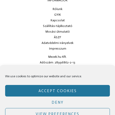
INFORMÁCIÓK
Rólunk
GYIK
Kapcsolat
Szállítási tájékoztató
Mosási útmutató
ÁSZF
Adatvédelmi irányelvek
Impresszum
Mezek.hu Kft.
Adószám: 28996862-2-13
Ha kérdésed van keress minket az
info@mezek.hu
e-mail címen vagy a
We use cookies to optimize our website and our service.
social oldalainkon!
ACCEPT COOKIES
DENY
Copyright © Mezek.hu 2026 Mezek.hu
VIEW PREFERENCES
Facebook
Instagram
TikTok