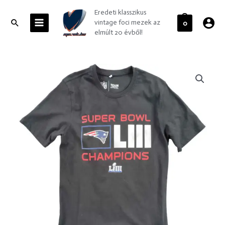
Skip
MAIN
Eredeti klasszikus
to
MENU
Search
vintage foci mezek az
0
content
elmúlt 20 évből!
New
England
Patriots
NFL
póló
S-
es
mennyiség