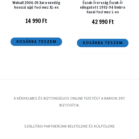
Walsall 2004-05 Xara vendég
Észak-Írország Észak-Ír
hosszú ujjú foci mez XL-es
válogatott 1992-94 Umbro
hazai foci mez L-es
14 990
Ft
42 990
Ft
KOSÁRBA TESZEM
KOSÁRBA TESZEM
A KÉNYELMES ÉS BIZTONSÁGOS ONLINE FIZETÉST A BARION ZRT.
BIZTOSÍTJA.
SZÁLLÍTÁSI PARTNERÜNK BELFÖLDRE ÉS KÜLFÖLDRE