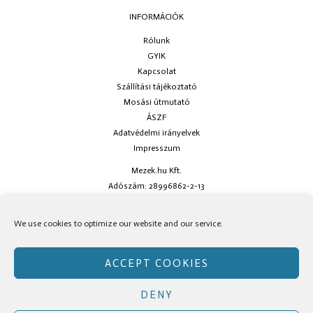
INFORMÁCIÓK
Rólunk
GYIK
Kapcsolat
Szállítási tájékoztató
Mosási útmutató
ÁSZF
Adatvédelmi irányelvek
Impresszum
Mezek.hu Kft.
Adószám: 28996862-2-13
Ha kérdésed van keress minket az
info@mezek.hu
e-mail címen vagy a
We use cookies to optimize our website and our service.
social oldalainkon!
ACCEPT COOKIES
DENY
Copyright © Mezek.hu 2026 Mezek.hu