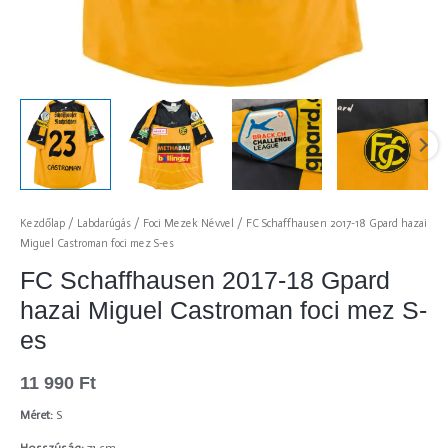
Kezdőlap
/
Labdarúgás
/
Foci Mezek Névvel
/ FC Schaffhausen 2017-18 Gpard hazai
Miguel Castroman foci mez S-es
FC Schaffhausen 2017-18 Gpard
hazai Miguel Castroman foci mez S-
es
11 990
Ft
Méret:
S