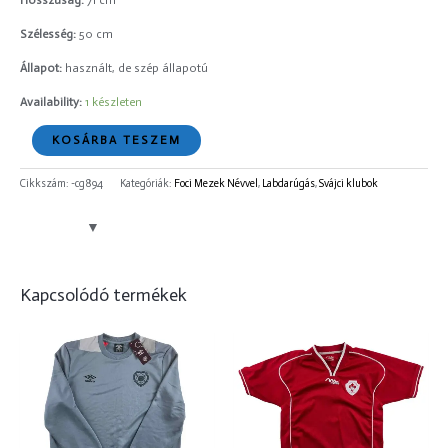
Hosszúság:
71 cm
Szélesség:
50 cm
Állapot:
használt, de szép állapotú
Availability:
1 készleten
KOSÁRBA TESZEM
Cikkszám:
-cg894
Kategóriák:
Foci Mezek Névvel
,
Labdarúgás
,
Svájci klubok
Kapcsolódó termékek