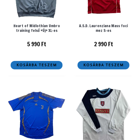
Heart of Midlothian Umbro
A.S.D. Laurenziana Mass foci
training felső *Új* XL-es
mez S-es
5 990
Ft
2 990
Ft
KOSÁRBA TESZEM
KOSÁRBA TESZEM