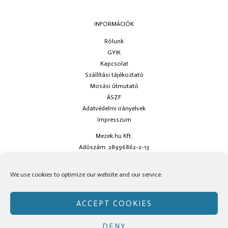
INFORMÁCIÓK
Rólunk
GYIK
Kapcsolat
Szállítási tájékoztató
Mosási útmutató
ÁSZF
Adatvédelmi irányelvek
Impresszum
Mezek.hu Kft.
Adószám: 28996862-2-13
Ha kérdésed van keress minket az
info@mezek.hu
e-mail címen vagy a
We use cookies to optimize our website and our service.
social oldalainkon!
ACCEPT COOKIES
DENY