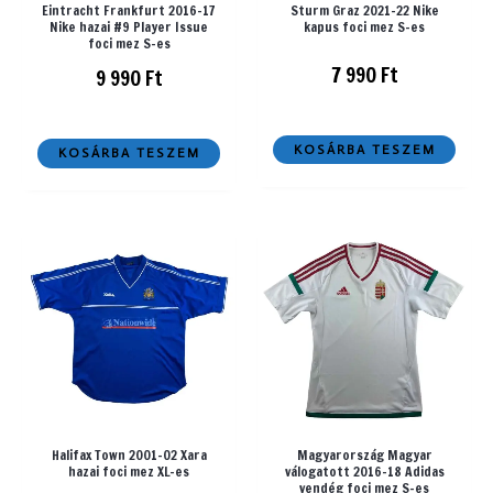
Eintracht Frankfurt 2016-17
Sturm Graz 2021-22 Nike
Nike hazai #9 Player Issue
kapus foci mez S-es
foci mez S-es
7 990
Ft
9 990
Ft
KOSÁRBA TESZEM
KOSÁRBA TESZEM
Halifax Town 2001-02 Xara
Magyarország Magyar
hazai foci mez XL-es
válogatott 2016-18 Adidas
vendég foci mez S-es