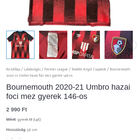
Kezdőlap
/
Labdarúgás
/
Premier League
/
További Angol Csapatok
/ Bournemouth
2020-21 Umbro hazai foci mez gyerek 146-os
Bournemouth 2020-21 Umbro hazai
foci mez gyerek 146-os
2 990
Ft
Méret:
gyerek M (146)
Hosszúság:
56 cm