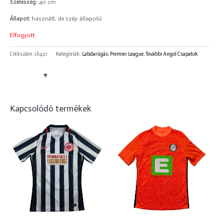
Szélesség:
40 cm
Állapot:
használt, de szép állapotú
Elfogyott
Cikkszám:
ch421
Kategóriák:
Labdarúgás
,
Premier League
,
További Angol Csapatok
Kapcsolódó termékek