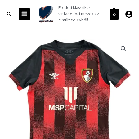
Skip
MAIN
Eredeti klasszikus
to
MENU
Search
vintage foci mezek az
0
content
elmúlt 20 évből!