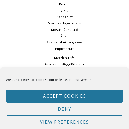
Rólunk
GYIK
Kapcsolat
Szállítási tájékoztató
Mosási útmutató
ÁSZF
Adatvédelmi irányelvek
Impresszum
Mezek.hu Kft.
Adószám: 28996862-2-13
Ha kérdésed van keress minket az
info@mezek.hu
e-mail címen vagy a
We use cookies to optimize our website and our service.
social oldalainkon!
ACCEPT COOKIES
DENY
Copyright © Mezek.hu 2026 Mezek.hu
VIEW PREFERENCES
Facebook
Instagram
TikTok