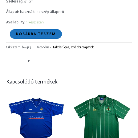
Szélesség:
51 cm
Állapot:
használt, de szép állapotú
Availability:
1 készleten
KOSÁRBA TESZEM
Cikkszám:
bw433
Kategóriák:
Labdarúgás
,
További csapatok
Kapcsolódó termékek