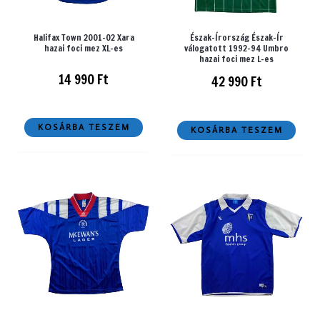
Halifax Town 2001-02 Xara
Észak-Írország Észak-Ír
hazai foci mez XL-es
válogatott 1992-94 Umbro
hazai foci mez L-es
14 990
Ft
42 990
Ft
KOSÁRBA TESZEM
KOSÁRBA TESZEM