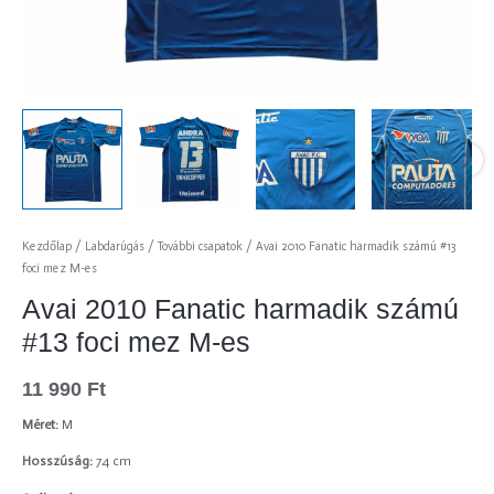
Kezdőlap
/
Labdarúgás
/
További csapatok
/ Avai 2010 Fanatic harmadik számú #13
foci mez M-es
Avai 2010 Fanatic harmadik számú
#13 foci mez M-es
11 990
Ft
Méret:
M
Hosszúság:
74 cm