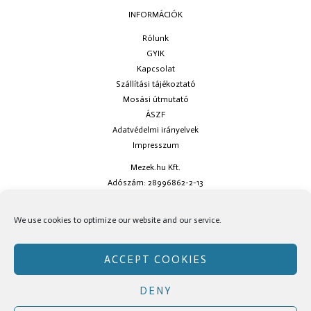
INFORMÁCIÓK
Rólunk
GYIK
Kapcsolat
Szállítási tájékoztató
Mosási útmutató
ÁSZF
Adatvédelmi irányelvek
Impresszum
Mezek.hu Kft.
Adószám: 28996862-2-13
Ha kérdésed van keress minket az
info@mezek.hu
e-mail címen vagy a
We use cookies to optimize our website and our service.
social oldalainkon!
ACCEPT COOKIES
DENY
Copyright © Mezek.hu 2026 Mezek.hu