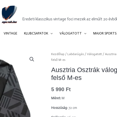
Mezek.hu
Eredeti klasszikus vintage foci mezek az elmúlt 20 évből
VINTAGE
KLUBCSAPATOK
VÁLOGATOTT
MAJOR SPORTS
Kezdőlap
/
Labdarúgás
/
Válogatott
/
Ausztria
felső M-es
Ausztria Osztrák válo
felső M-es
5 990
Ft
Méret:
M
Hosszúság:
72 cm