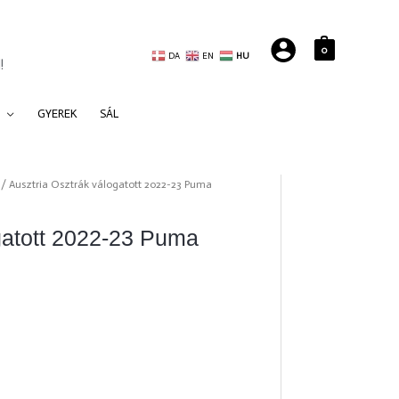
0
DA
EN
HU
!
GYEREK
SÁL
/ Ausztria Osztrák válogatott 2022-23 Puma
gatott 2022-23 Puma