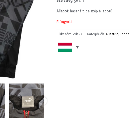
Szélesség:
56 cm
Állapot:
használt, de szép állapotú
Elfogyott
Cikkszám:
cd241
Kategóriák:
Ausztria
,
Labd