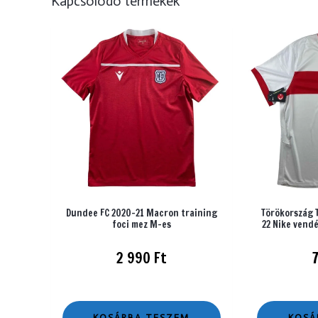
Kapcsolódó termékek
Dundee FC 2020-21 Macron training
Törökország 
foci mez M-es
22 Nike vendé
2 990
Ft
KOSÁRBA TESZEM
KOSÁ