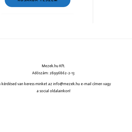
Mezek.hu Kft.
Adószám: 28996862-2-13
 kérdésed van keress minket az
info@mezek.hu
e-mail címen vagy
a social oldalainkon!