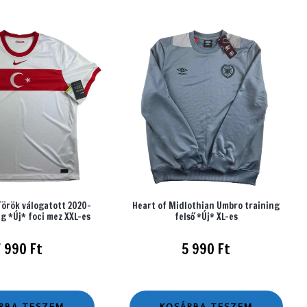
Török válogatott 2020-
Heart of Midlothian Umbro training
g *Új* foci mez XXL-es
felső *Új* XL-es
7 990
Ft
5 990
Ft
RBA TESZEM
KOSÁRBA TESZEM