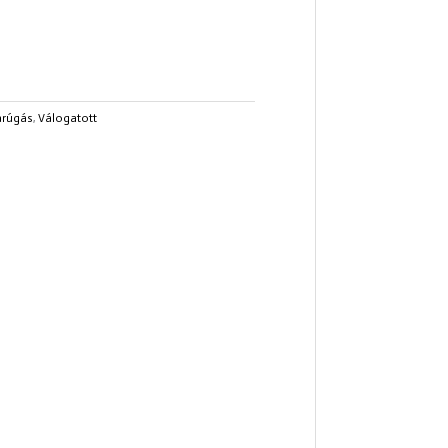
arúgás
,
Válogatott