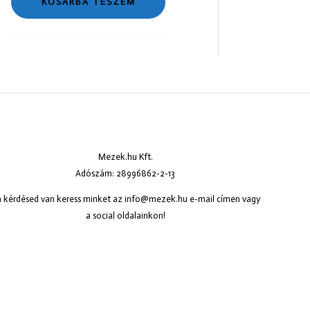
KOSÁRBA TESZEM
Mezek.hu Kft.
Adószám: 28996862-2-13
 kérdésed van keress minket az
info@mezek.hu
e-mail címen vagy
a social oldalainkon!