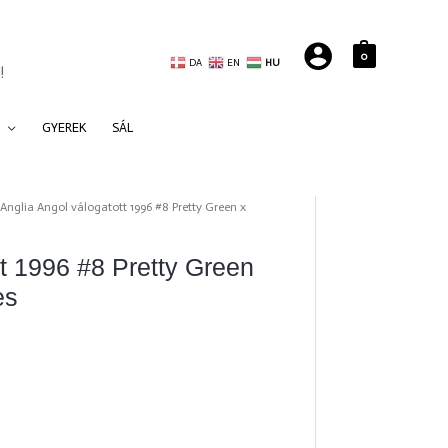
0
DA
EN
HU
!
GYEREK
SÁL
Anglia Angol válogatott 1996 #8 Pretty Green x
tt 1996 #8 Pretty Green
es