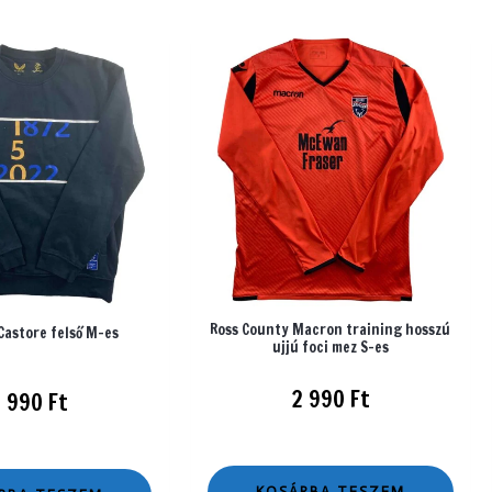
Ross County Macron training hosszú
Castore felső M-es
ujjú foci mez S-es
2 990
Ft
3 990
Ft
KOSÁRBA TESZEM