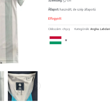
Szélesség:
57 cm
Állapot:
használt, de szép állapotú
Elfogyott
Cikkszám:
ch523
Kategóriák:
Anglia
,
Labdar