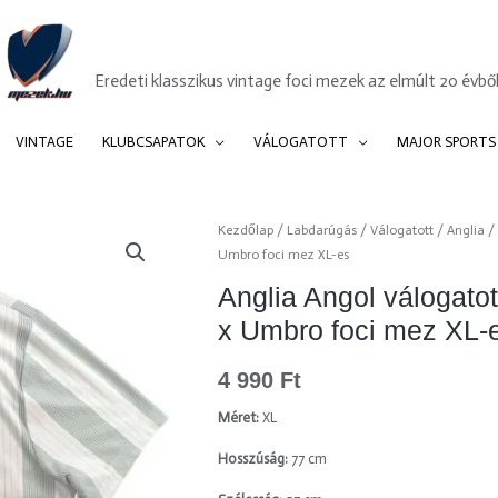
Mezek.hu
Eredeti klasszikus vintage foci mezek az elmúlt 20 évből
VINTAGE
KLUBCSAPATOK
VÁLOGATOTT
MAJOR SPORTS
Kezdőlap
/
Labdarúgás
/
Válogatott
/
Anglia
/ 
Umbro foci mez XL-es
Anglia Angol válogato
x Umbro foci mez XL-
4 990
Ft
Méret:
XL
Hosszúság:
77 cm