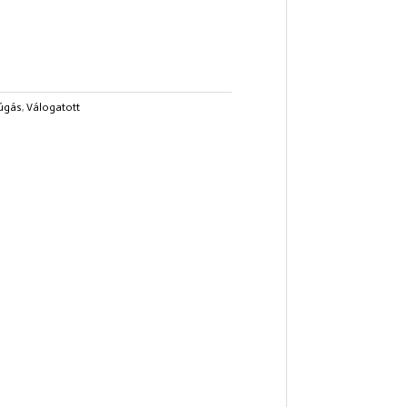
úgás
,
Válogatott