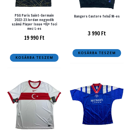
PSG Paris Saint-Germain
Rangers Castore felső M-es
2022-23 Jordan negyedik
számú Player Issue *Új* foci
mez L-es
3 990
Ft
19 990
Ft
KOSÁRBA TESZEM
KOSÁRBA TESZEM