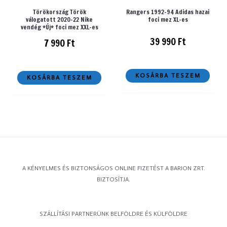
Törökország Török
Rangers 1992-94 Adidas hazai
válogatott 2020-22 Nike
foci mez XL-es
vendég *Új* foci mez XXL-es
39 990
Ft
7 990
Ft
KOSÁRBA TESZEM
KOSÁRBA TESZEM
A KÉNYELMES ÉS BIZTONSÁGOS ONLINE FIZETÉST A BARION ZRT.
BIZTOSÍTJA.
SZÁLLÍTÁSI PARTNERÜNK BELFÖLDRE ÉS KÜLFÖLDRE