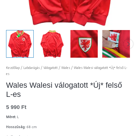
Kezdőlap
/
Labdarúgás
/
Válogatott
/
Wales
/ Wales Walesi válogatott *Új* felső L-
es
Wales Walesi válogatott *Új* felső
L-es
5 990
Ft
Méret:
L
Hosszúság:
68 cm