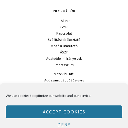
INFORMÁCIÓK
Rólunk
GYIK
Kapcsolat
Szállítási tájékoztató
Mosási útmutató
ÁSZF
Adatvédelmi irányelvek
Impresszum
Mezek.hu Kft.
Adószám: 28996862-2-13
Ha kérdésed van keress minket az
info@mezek.hu
e-mail címen vagy a
We use cookies to optimize our website and our service.
social oldalainkon!
ACCEPT COOKIES
DENY
Copyright © Mezek.hu 2026 Mezek.hu