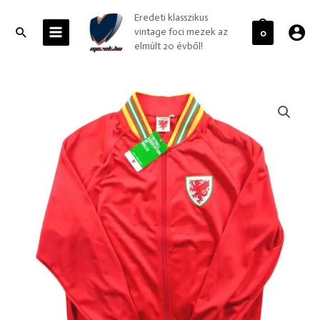
Skip
MAIN
Eredeti klasszikus
to
MENU
Search
vintage foci mezek az
0
content
elmúlt 20 évből!
Wales
Walesi
válogatott
*Új*
felső
L-
es
mennyiség