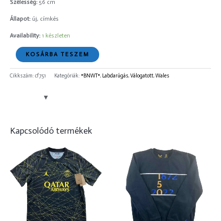
Szélesség:
56 cm
Állapot:
új, címkés
Availability:
1 készleten
KOSÁRBA TESZEM
Cikkszám:
cf751
Kategóriák:
*BNWT*
,
Labdarúgás
,
Válogatott
,
Wales
Kapcsolódó termékek