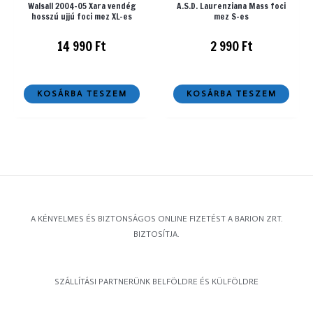
Walsall 2004-05 Xara vendég
A.S.D. Laurenziana Mass foci
hosszú ujjú foci mez XL-es
mez S-es
14 990
Ft
2 990
Ft
KOSÁRBA TESZEM
KOSÁRBA TESZEM
A KÉNYELMES ÉS BIZTONSÁGOS ONLINE FIZETÉST A BARION ZRT.
BIZTOSÍTJA.
SZÁLLÍTÁSI PARTNERÜNK BELFÖLDRE ÉS KÜLFÖLDRE