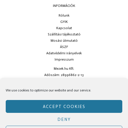
INFORMÁCIÓK
Rólunk
GYIK
Kapcsolat
Szállítási tájékoztató
Mosási útmutató
ÁSZF
Adatvédelmi irányelvek
Impresszum
Mezek.hu Kft.
Adószám: 28996862-2-13
Ha kérdésed van keress minket az
info@mezek.hu
e-mail címen vagy a
We use cookies to optimize our website and our service.
social oldalainkon!
ACCEPT COOKIES
DENY
Copyright © Mezek.hu 2026 Mezek.hu