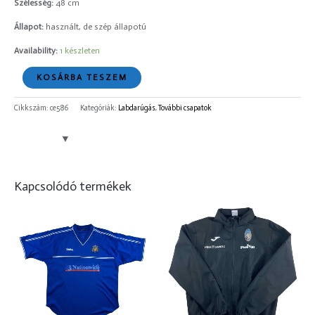
Szélesség:
48 cm
Állapot:
használt, de szép állapotú
Availability:
1 készleten
KOSÁRBA TESZEM
Cikkszám:
ce586
Kategóriák:
Labdarúgás
,
További csapatok
Kapcsolódó termékek