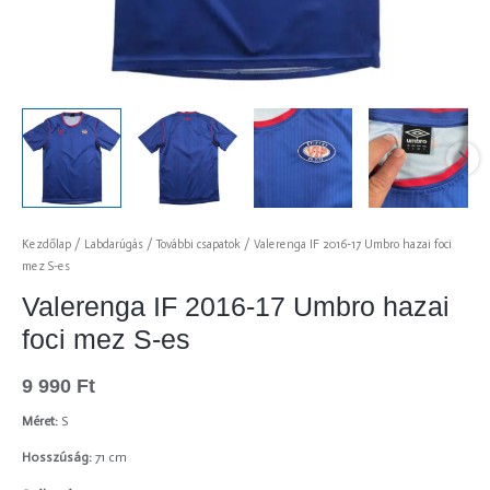
Kezdőlap
/
Labdarúgás
/
További csapatok
/ Valerenga IF 2016-17 Umbro hazai foci
mez S-es
Valerenga IF 2016-17 Umbro hazai
foci mez S-es
9 990
Ft
Méret:
S
Hosszúság:
71 cm