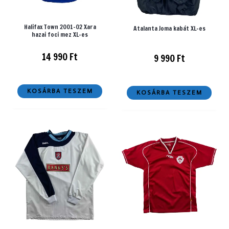
Halifax Town 2001-02 Xara
Atalanta Joma kabát XL-es
hazai foci mez XL-es
14 990
Ft
9 990
Ft
KOSÁRBA TESZEM
KOSÁRBA TESZEM