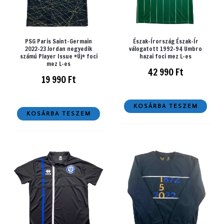
PSG Paris Saint-Germain
Észak-Írország Észak-Ír
2022-23 Jordan negyedik
válogatott 1992-94 Umbro
számú Player Issue *Új* foci
hazai foci mez L-es
mez L-es
42 990
Ft
19 990
Ft
KOSÁRBA TESZEM
KOSÁRBA TESZEM