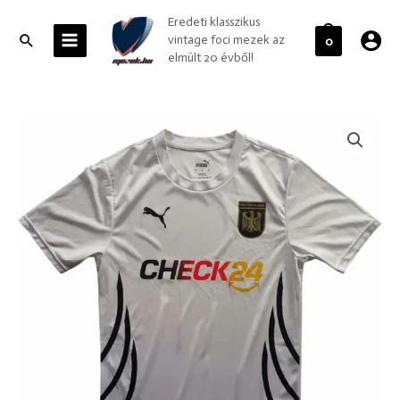
Skip
MAIN
Eredeti klasszikus
to
MENU
Search
vintage foci mezek az
0
content
elmúlt 20 évből!
Unofficial
Puma
x
Check24
Germany
Euro
2024
hazai
foci
mez
S-
es
mennyiség