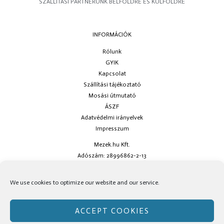
SZÁLLÍTÁSI PARTNERÜNK BELFÖLDRE ÉS KÜLFÖLDRE
INFORMÁCIÓK
Rólunk
GYIK
Kapcsolat
Szállítási tájékoztató
Mosási útmutató
ÁSZF
Adatvédelmi irányelvek
Impresszum
Mezek.hu Kft.
Adószám: 28996862-2-13
Ha kérdésed van keress minket az
info@mezek.hu
e-mail címen vagy a
We use cookies to optimize our website and our service.
social oldalainkon!
ACCEPT COOKIES