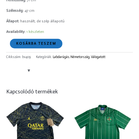
Hosszúság:
71 cm
Szélesség:
47 cm
Állapot:
használt, de szép állapotú
Availability:
1 készleten
KOSÁRBA TESZEM
Cikkszám:
bv409
Kategóriák:
Labdarúgás
,
Németország
,
Válogatott
Kapcsolódó termékek