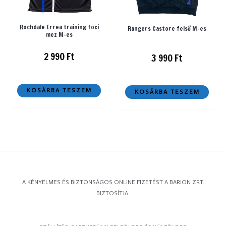
Rochdale Errea training foci
Rangers Castore felső M-es
mez M-es
2 990
Ft
3 990
Ft
KOSÁRBA TESZEM
KOSÁRBA TESZEM
A KÉNYELMES ÉS BIZTONSÁGOS ONLINE FIZETÉST A BARION ZRT.
BIZTOSÍTJA.