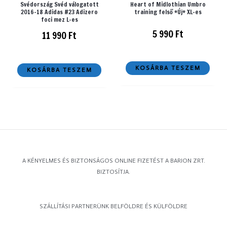
Svédország Svéd válogatott
Heart of Midlothian Umbro
2016-18 Adidas #23 Adizero
training felső *Új* XL-es
foci mez L-es
5 990
Ft
11 990
Ft
KOSÁRBA TESZEM
KOSÁRBA TESZEM
A KÉNYELMES ÉS BIZTONSÁGOS ONLINE FIZETÉST A BARION ZRT.
BIZTOSÍTJA.
SZÁLLÍTÁSI PARTNERÜNK BELFÖLDRE ÉS KÜLFÖLDRE