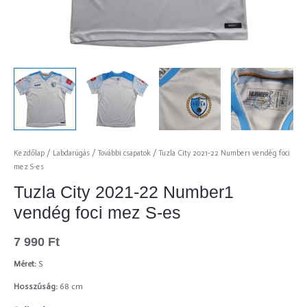
Kezdőlap
/
Labdarúgás
/
További csapatok
/ Tuzla City 2021-22 Number1 vendég foci
mez S-es
Tuzla City 2021-22 Number1
vendég foci mez S-es
7 990
Ft
Méret:
S
Hosszúság:
68 cm