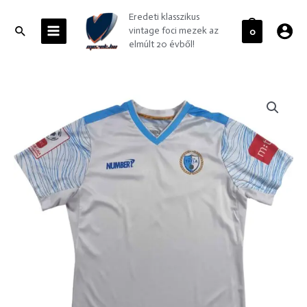
Skip
MAIN
Eredeti klasszikus
to
MENU
Search
vintage foci mezek az
0
content
elmúlt 20 évből!
Tuzla
City
2021-
22
Number1
vendég
foci
mez
S-
es
mennyiség