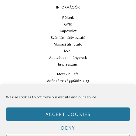
INFORMÁCIÓK
Rólunk
GYIK
Kapcsolat
Szállítási tájékoztató
Mosási útmutató
ÁSZF
Adatvédelmi irányelvek
Impresszum
Mezek.hu Kft.
Adószám: 28996862-2-13
Ha kérdésed van keress minket az
info@mezek.hu
e-mail címen vagy a
We use cookies to optimize our website and our service.
social oldalainkon!
ACCEPT COOKIES
DENY
Copyright © Mezek.hu 2026 Mezek.hu