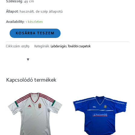
Szélesség:
49 cm
Állapot:
használt, de szép állapotú
Availability:
1 készleten
KOSÁRBA TESZEM
Cikkszám:
ce589
Kategóriák:
Labdarúgás
,
További csapatok
Kapcsolódó termékek