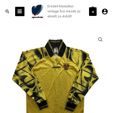
Skip
MAIN
Eredeti klasszikus
to
MENU
Search
vintage foci mezek az
0
content
elmúlt 20 évből!
Turton
FC
Uhlsport
kapus
foci
mez
XL-
es
mennyiség