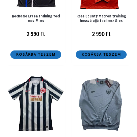
Rochdale Errea training foci
Ross County Macron training
mez M-es
hosszú ujjú foci mez S-es
2 990
Ft
2 990
Ft
KOSÁRBA TESZEM
KOSÁRBA TESZEM