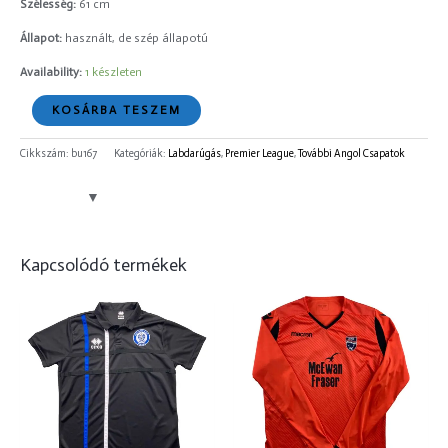
Szélesség:
61 cm
Állapot:
használt, de szép állapotú
Availability:
1 készleten
KOSÁRBA TESZEM
Cikkszám:
bu167
Kategóriák:
Labdarúgás
,
Premier League
,
További Angol Csapatok
Kapcsolódó termékek