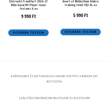
Eintracht Frankfurt 2016-17
Heart of Midlothian Umbro
Nike hazai #9 Player Issue
training felső *Új* XL-es
foci mez S-es
5 990
Ft
9 990
Ft
KOSÁRBA TESZEM
KOSÁRBA TESZEM
A KÉNYELMES ÉS BIZTONSÁGOS ONLINE FIZETÉST A BARION ZRT.
BIZTOSÍTJA.
SZÁLLÍTÁSI PARTNERÜNK BELFÖLDRE ÉS KÜLFÖLDRE