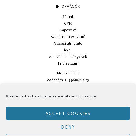
INFORMÁCIÓK
Rólunk
GYIK
Kapcsolat
Szállítási tájékoztató
Mosási útmutató
ÁSZF
Adatvédelmi irányelvek
Impresszum
Mezek.hu Kft.
Adószám: 28996862-2-13
Ha kérdésed van keress minket az
info@mezek.hu
e-mail címen vagy a
We use cookies to optimize our website and our service.
social oldalainkon!
ACCEPT COOKIES
DENY
Copyright © Mezek.hu 2026 Mezek.hu