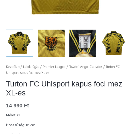
Kezdőlap
/
Labdarúgás
/
Premier League
/
További Angol Csapatok
/ Turton FC
Uhlsport kapus foci mez XL-es
Turton FC Uhlsport kapus foci mez
XL-es
14 990
Ft
Méret:
XL
Hosszúság:
81 cm