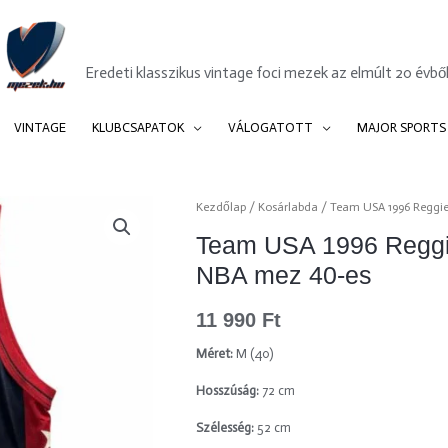
Mezek.hu
Eredeti klasszikus vintage foci mezek az elmúlt 20 évből
VINTAGE
KLUBCSAPATOK
VÁLOGATOTT
MAJOR SPORTS
Team
Kezdőlap
/
Kosárlabda
/ Team USA 1996 Reggie
USA
Team USA 1996 Reggi
1996
NBA mez 40-es
Reggie
Miller
11 990
Ft
Champion
NBA
Méret:
M (40)
mez
Hosszúság:
72 cm
40-
es
Szélesség:
52 cm
mennyiség