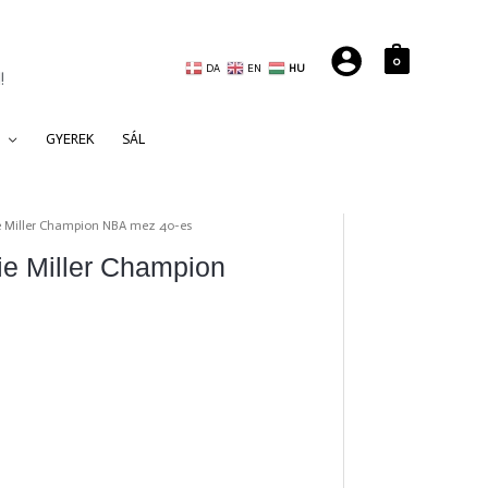
0
DA
EN
HU
!
GYEREK
SÁL
 Miller Champion NBA mez 40-es
e Miller Champion