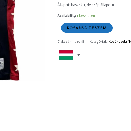
Állapot:
használt, de szép állapotú
Availability:
1 készleten
KOSÁRBA TESZEM
Cikkszám:
dz038
Kategóriák:
Kosárlabda
,
T