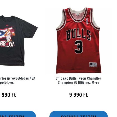
rlos Arroyo Adidas NBA
Chicago Bulls Tyson Chandler
póló L-es
Champion EU NBA mez M-es
4 990
Ft
9 990
Ft
RBA TESZEM
KOSÁRBA TESZEM