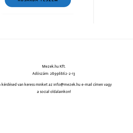
Mezek.hu Kft.
Adószám: 28996862-2-13
 kérdésed van keress minket az
info@mezek.hu
e-mail címen vagy
a social oldalainkon!