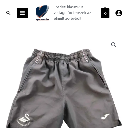
Skip
MAIN
Eredeti klasszikus
to
MENU
Search
vintage foci mezek az
0
content
elmúlt 20 évből!