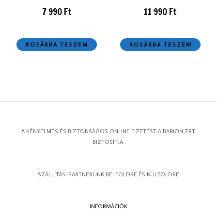
7 990
Ft
11 990
Ft
KOSÁRBA TESZEM
KOSÁRBA TESZEM
A KÉNYELMES ÉS BIZTONSÁGOS ONLINE FIZETÉST A BARION ZRT.
BIZTOSÍTJA.
SZÁLLÍTÁSI PARTNERÜNK BELFÖLDRE ÉS KÜLFÖLDRE
INFORMÁCIÓK