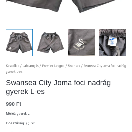
Kezdőlap
/
Labdarúgás
/
Premier League
/
Swansea
/ Swansea City Joma foci nadrág
gyerek L-es
Swansea City Joma foci nadrág
gyerek L-es
990
Ft
Méret:
gyerek L
Hosszúság:
39 cm