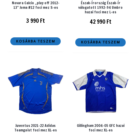
Novara Calcio „play off 2012-
Észak-Írország Észak-Ír
13” Joma #12 foci mez S-es
válogatott 1992-94 Umbro
hazai foci mez L-es
3 990
Ft
42 990
Ft
KOSÁRBA TESZEM
KOSÁRBA TESZEM
Juventus 2021-22 Adidas
Gillingham 2004-05 GFC hazai
Teamgeist foci mez XL-es
foci mez XL-es