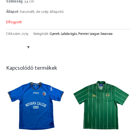
Szélesség:
34 cm
Állapot:
használt, de szép állapotú
Elfogyott
Cikkszám:
ci719
Kategóriák:
Gyerek
,
Labdarúgás
,
Premier League
,
Swansea
Kapcsolódó termékek