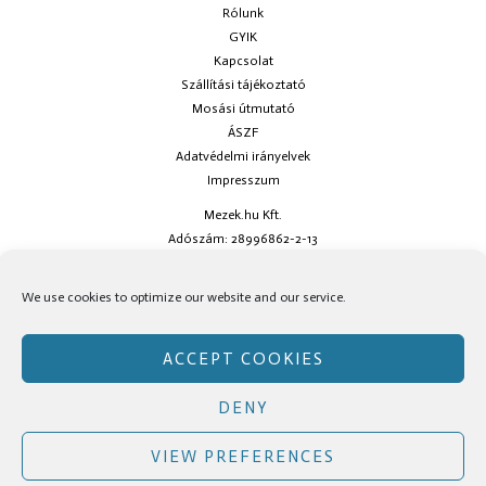
Rólunk
GYIK
Kapcsolat
Szállítási tájékoztató
Mosási útmutató
ÁSZF
Adatvédelmi irányelvek
Impresszum
Mezek.hu Kft.
Adószám: 28996862-2-13
Ha kérdésed van keress minket az
info@mezek.hu
e-mail címen vagy a
We use cookies to optimize our website and our service.
social oldalainkon!
ACCEPT COOKIES
DENY
Copyright © Mezek.hu 2026 Mezek.hu
VIEW PREFERENCES
Facebook
Instagram
TikTok