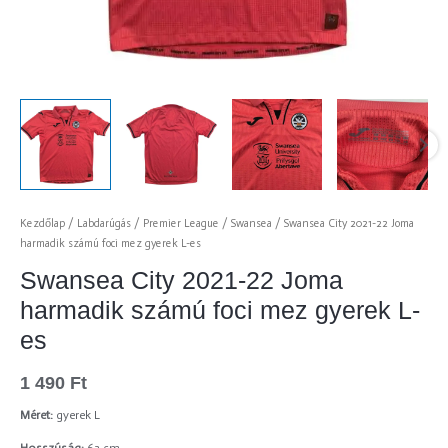
Kezdőlap
/
Labdarúgás
/
Premier League
/
Swansea
/ Swansea City 2021-22 Joma
harmadik számú foci mez gyerek L-es
Swansea City 2021-22 Joma
harmadik számú foci mez gyerek L-
es
1 490
Ft
Méret:
gyerek L