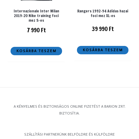
Internazionale Inter Milan
Rangers 1992-94 Adidas hazai
2019-20 Nike training foci
foci mez XL-es
mez S-es
39 990
Ft
7 990
Ft
KOSÁRBA TESZEM
KOSÁRBA TESZEM
A KÉNYELMES ÉS BIZTONSÁGOS ONLINE FIZETÉST A BARION ZRT.
BIZTOSÍTJA.
SZÁLLÍTÁSI PARTNERÜNK BELFÖLDRE ÉS KÜLFÖLDRE