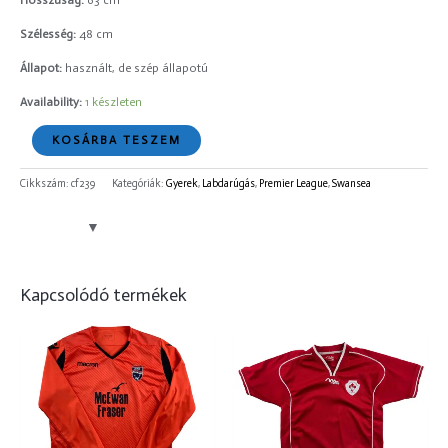
Hosszúság:
63 cm
Szélesség:
48 cm
Állapot:
használt, de szép állapotú
Availability:
1 készleten
KOSÁRBA TESZEM
Cikkszám:
cf239
Kategóriák:
Gyerek
,
Labdarúgás
,
Premier League
,
Swansea
Kapcsolódó termékek