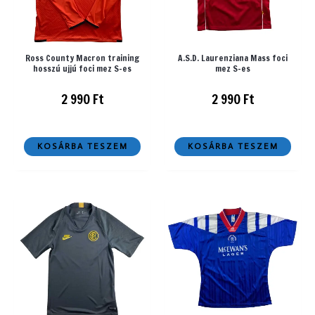
Ross County Macron training
A.S.D. Laurenziana Mass foci
hosszú ujjú foci mez S-es
mez S-es
2 990
Ft
2 990
Ft
KOSÁRBA TESZEM
KOSÁRBA TESZEM