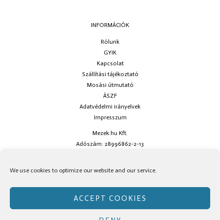
INFORMÁCIÓK
Rólunk
GYIK
Kapcsolat
Szállítási tájékoztató
Mosási útmutató
ÁSZF
Adatvédelmi irányelvek
Impresszum
Mezek.hu Kft.
Adószám: 28996862-2-13
Ha kérdésed van keress minket az
info@mezek.hu
e-mail címen vagy a
We use cookies to optimize our website and our service.
social oldalainkon!
ACCEPT COOKIES