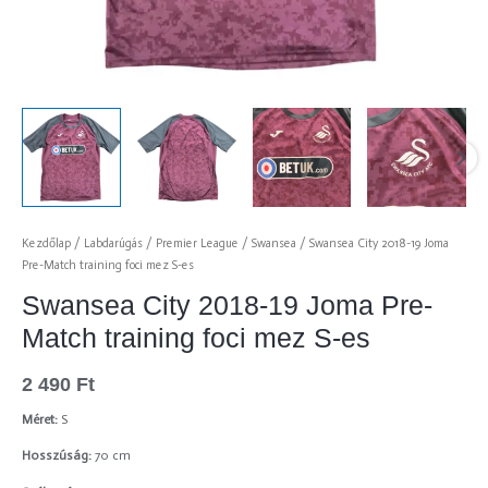
Kezdőlap
/
Labdarúgás
/
Premier League
/
Swansea
/ Swansea City 2018-19 Joma
Pre-Match training foci mez S-es
Swansea City 2018-19 Joma Pre-
Match training foci mez S-es
2 490
Ft
Méret:
S
Hosszúság:
70 cm