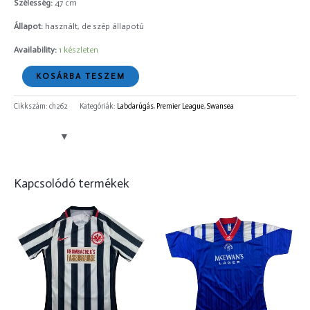
Szélesség:
47 cm
Állapot:
használt, de szép állapotú
Availability:
1 készleten
KOSÁRBA TESZEM
Cikkszám:
ch262
Kategóriák:
Labdarúgás
,
Premier League
,
Swansea
Kapcsolódó termékek