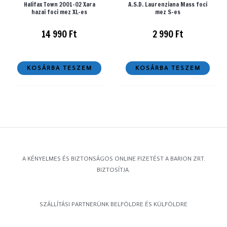
Halifax Town 2001-02 Xara
A.S.D. Laurenziana Mass foci
hazai foci mez XL-es
mez S-es
14 990
Ft
2 990
Ft
KOSÁRBA TESZEM
KOSÁRBA TESZEM
A KÉNYELMES ÉS BIZTONSÁGOS ONLINE FIZETÉST A BARION ZRT.
BIZTOSÍTJA.
SZÁLLÍTÁSI PARTNERÜNK BELFÖLDRE ÉS KÜLFÖLDRE