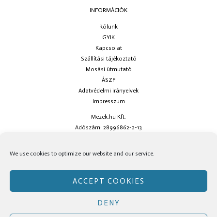
INFORMÁCIÓK
Rólunk
GYIK
Kapcsolat
Szállítási tájékoztató
Mosási útmutató
ÁSZF
Adatvédelmi irányelvek
Impresszum
Mezek.hu Kft.
Adószám: 28996862-2-13
Ha kérdésed van keress minket az
info@mezek.hu
e-mail címen vagy a
We use cookies to optimize our website and our service.
social oldalainkon!
ACCEPT COOKIES
DENY
Copyright © Mezek.hu 2026 Mezek.hu