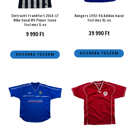
Eintracht Frankfurt 2016-17
Rangers 1992-94 Adidas hazai
Nike hazai #9 Player Issue
foci mez XL-es
foci mez S-es
39 990
Ft
9 990
Ft
KOSÁRBA TESZEM
KOSÁRBA TESZEM