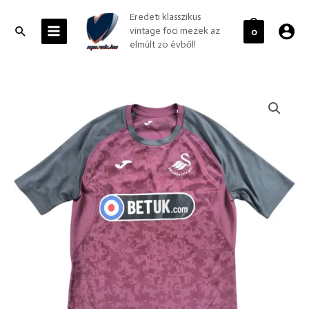
Skip
MAIN
Eredeti klasszikus
to
MENU
Search
vintage foci mezek az
0
content
elmúlt 20 évből!
Swansea
City
2018-
19
Joma
Pre-
Match
training
foci
mez
S-
es
mennyiség