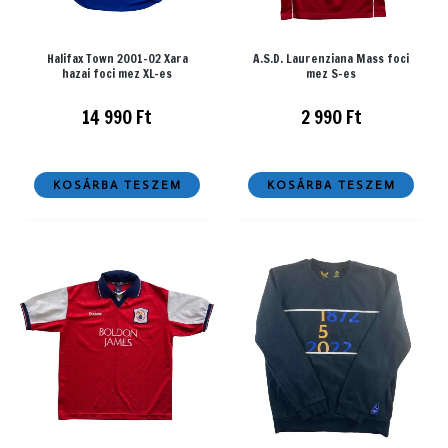
Halifax Town 2001-02 Xara
A.S.D. Laurenziana Mass foci
hazai foci mez XL-es
mez S-es
14 990
Ft
2 990
Ft
KOSÁRBA TESZEM
KOSÁRBA TESZEM