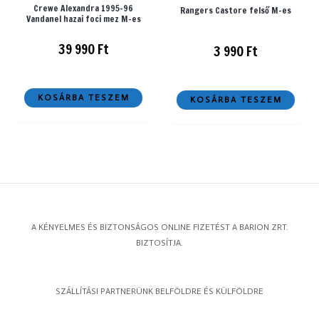
Crewe Alexandra 1995-96
Rangers Castore felső M-es
Vandanel hazai foci mez M-es
39 990
Ft
3 990
Ft
KOSÁRBA TESZEM
KOSÁRBA TESZEM
A KÉNYELMES ÉS BIZTONSÁGOS ONLINE FIZETÉST A BARION ZRT.
BIZTOSÍTJA.
SZÁLLÍTÁSI PARTNERÜNK BELFÖLDRE ÉS KÜLFÖLDRE