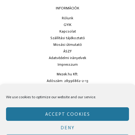
INFORMÁCIÓK
Rólunk
GYIK
Kapcsolat
Szállítási tájékoztató
Mosási útmutató
ÁSZF
Adatvédelmi irányelvek
Impresszum
Mezek.hu Kft.
Adószám: 28996862-2-13
Ha kérdésed van keress minket az
info@mezek.hu
e-mail címen vagy a
We use cookies to optimize our website and our service.
social oldalainkon!
ACCEPT COOKIES
DENY
Copyright © Mezek.hu 2026 Mezek.hu