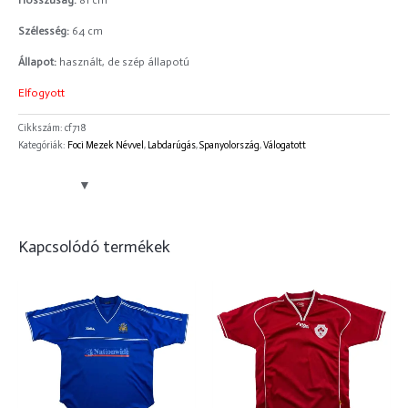
Hosszúság:
81 cm
Szélesség:
64 cm
Állapot:
használt, de szép állapotú
Elfogyott
Cikkszám:
cf718
Kategóriák:
Foci Mezek Névvel
,
Labdarúgás
,
Spanyolország
,
Válogatott
Kapcsolódó termékek