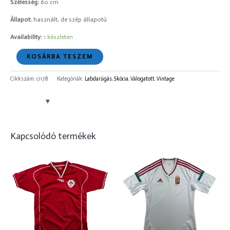
Szélesség:
60 cm
Állapot:
használt, de szép állapotú
Availability:
1 készleten
KOSÁRBA TESZEM
Cikkszám:
ci178
Kategóriák:
Labdarúgás
,
Skócia
,
Válogatott
,
Vintage
Kapcsolódó termékek