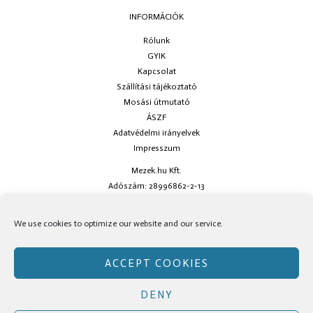
INFORMÁCIÓK
Rólunk
GYIK
Kapcsolat
Szállítási tájékoztató
Mosási útmutató
ÁSZF
Adatvédelmi irányelvek
Impresszum
Mezek.hu Kft.
Adószám: 28996862-2-13
Ha kérdésed van keress minket az
info@mezek.hu
e-mail címen vagy a
We use cookies to optimize our website and our service.
social oldalainkon!
ACCEPT COOKIES
DENY
Copyright © Mezek.hu 2026 Mezek.hu