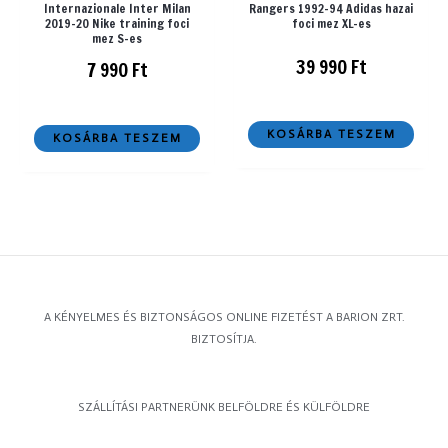
Internazionale Inter Milan
Rangers 1992-94 Adidas hazai
2019-20 Nike training foci
foci mez XL-es
mez S-es
39 990
Ft
7 990
Ft
KOSÁRBA TESZEM
KOSÁRBA TESZEM
A KÉNYELMES ÉS BIZTONSÁGOS ONLINE FIZETÉST A BARION ZRT.
BIZTOSÍTJA.
SZÁLLÍTÁSI PARTNERÜNK BELFÖLDRE ÉS KÜLFÖLDRE