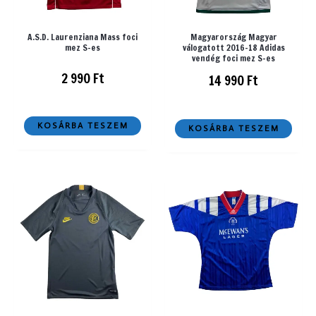
A.S.D. Laurenziana Mass foci
Magyarország Magyar
mez S-es
válogatott 2016-18 Adidas
vendég foci mez S-es
2 990
Ft
14 990
Ft
KOSÁRBA TESZEM
KOSÁRBA TESZEM