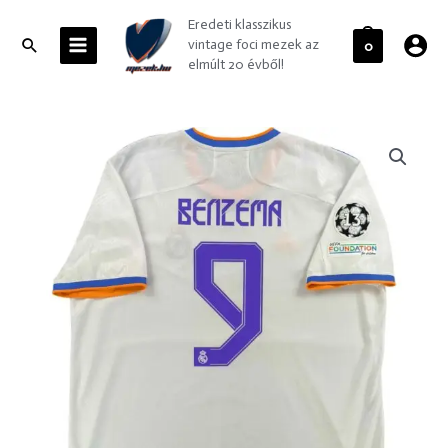
Skip
MAIN
Eredeti klasszikus
to
MENU
Search
vintage foci mezek az
0
content
elmúlt 20 évből!