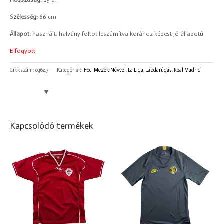
Hosszúság:
85 cm
Szélesség:
66 cm
Állapot:
használt, halvány foltot leszámítva korához képest jó állapotú
Elfogyott
Cikkszám:
cg647
Kategóriák:
Foci Mezek Névvel
,
La Liga
,
Labdarúgás
,
Real Madrid
Kapcsolódó termékek