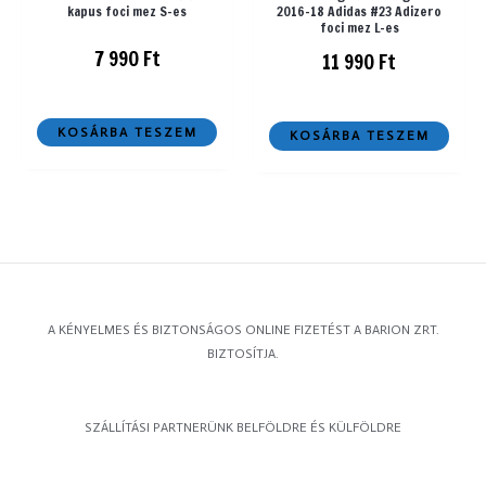
kapus foci mez S-es
2016-18 Adidas #23 Adizero
foci mez L-es
7 990
Ft
11 990
Ft
KOSÁRBA TESZEM
KOSÁRBA TESZEM
A KÉNYELMES ÉS BIZTONSÁGOS ONLINE FIZETÉST A BARION ZRT.
BIZTOSÍTJA.
SZÁLLÍTÁSI PARTNERÜNK BELFÖLDRE ÉS KÜLFÖLDRE