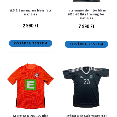
A.S.D. Laurenziana Mass foci
Internazionale Inter Milan
mez S-es
2019-20 Nike training foci
mez S-es
2 990
Ft
7 990
Ft
KOSÁRBA TESZEM
KOSÁRBA TESZEM
Sturm Graz 2021-22 Nike
Svédország Svéd válogatott