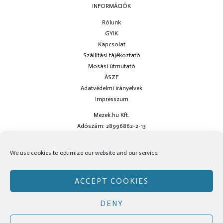
INFORMÁCIÓK
Rólunk
GYIK
Kapcsolat
Szállítási tájékoztató
Mosási útmutató
ÁSZF
Adatvédelmi irányelvek
Impresszum
Mezek.hu Kft.
Adószám: 28996862-2-13
Ha kérdésed van keress minket az
info@mezek.hu
e-mail címen vagy a
We use cookies to optimize our website and our service.
social oldalainkon!
ACCEPT COOKIES
DENY
Copyright © Mezek.hu 2026 Mezek.hu