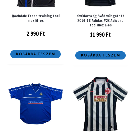
Rochdale Errea training foci
Svédország Svéd válogatott
mez M-es
2016-18 Adidas #23 Adizero
foci mez L-es
2 990
Ft
11 990
Ft
KOSÁRBA TESZEM
KOSÁRBA TESZEM