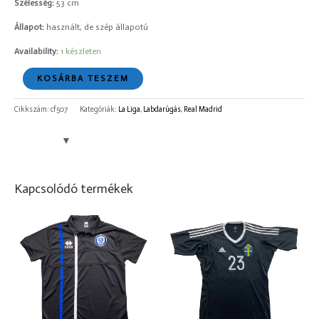
Szélesség:
53 cm
Állapot:
használt, de szép állapotú
Availability:
1 készleten
KOSÁRBA TESZEM
Cikkszám:
cf507
Kategóriák:
La Liga
,
Labdarúgás
,
Real Madrid
Kapcsolódó termékek