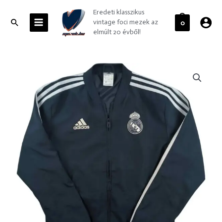
Skip
MAIN
Eredeti klasszikus
to
MENU
Search
vintage foci mezek az
0
content
elmúlt 20 évből!
Real
Madrid
2018-
19
Adidas
felső
S-
es
mennyiség