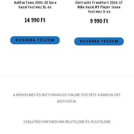
Halifax Town 2001-02 Xara
Eintracht Frankfurt 2016-17
hazai foci mez XL-es
Nike hazai #9 Player Issue
foci mez S-es
14 990
Ft
9 990
Ft
KOSÁRBA TESZEM
KOSÁRBA TESZEM
A KÉNYELMES ÉS BIZTONSÁGOS ONLINE FIZETÉST A BARION ZRT.
BIZTOSÍTJA.
SZÁLLÍTÁSI PARTNERÜNK BELFÖLDRE ÉS KÜLFÖLDRE