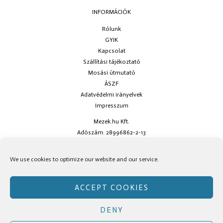
INFORMÁCIÓK
Rólunk
GYIK
Kapcsolat
Szállítási tájékoztató
Mosási útmutató
ÁSZF
Adatvédelmi irányelvek
Impresszum
Mezek.hu Kft.
Adószám: 28996862-2-13
Ha kérdésed van keress minket az
info@mezek.hu
e-mail címen vagy a
We use cookies to optimize our website and our service.
social oldalainkon!
ACCEPT COOKIES
DENY
Copyright © Mezek.hu 2026 Mezek.hu