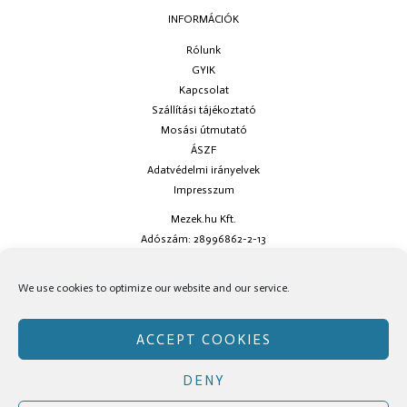
INFORMÁCIÓK
Rólunk
GYIK
Kapcsolat
Szállítási tájékoztató
Mosási útmutató
ÁSZF
Adatvédelmi irányelvek
Impresszum
Mezek.hu Kft.
Adószám: 28996862-2-13
Ha kérdésed van keress minket az
info@mezek.hu
e-mail címen vagy a
We use cookies to optimize our website and our service.
social oldalainkon!
ACCEPT COOKIES
DENY
Copyright © Mezek.hu 2026 Mezek.hu