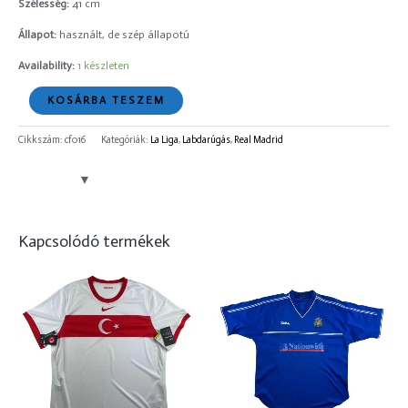
Szélesség:
41 cm
Állapot:
használt, de szép állapotú
Availability:
1 készleten
KOSÁRBA TESZEM
Cikkszám:
cf016
Kategóriák:
La Liga
,
Labdarúgás
,
Real Madrid
Kapcsolódó termékek