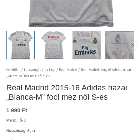
Kezdőlap
/
Labdarúgás
/
La Liga
/
Real Madrid
/ Real Madrid 2015-16 Adidas hazai
„Bianca-M” foci mez női S-es
Real Madrid 2015-16 Adidas hazai
„Bianca-M” foci mez női S-es
1 990
Ft
Méret:
női S
Hosszúság:
65 cm