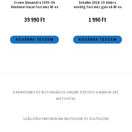
Crewe Alexandra 1995-96
Schalke 2018-19 Umbro
Vandanel hazai foci mez M-es
vendég foci mez gyerek M-es
39 990
Ft
1 990
Ft
KOSÁRBA TESZEM
KOSÁRBA TESZEM
A KÉNYELMES ÉS BIZTONSÁGOS ONLINE FIZETÉST A BARION ZRT.
BIZTOSÍTJA.
SZÁLLÍTÁSI PARTNERÜNK BELFÖLDRE ÉS KÜLFÖLDRE