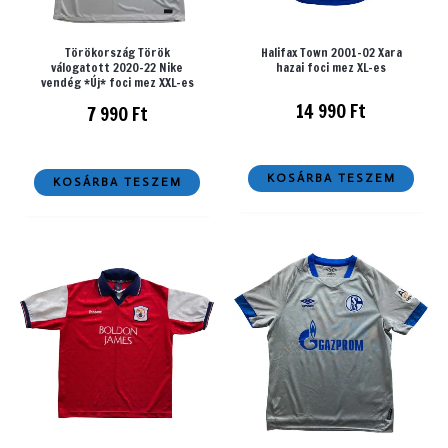
Törökország Török
Halifax Town 2001-02 Xara
válogatott 2020-22 Nike
hazai foci mez XL-es
vendég *Új* foci mez XXL-es
14 990
Ft
7 990
Ft
KOSÁRBA TESZEM
KOSÁRBA TESZEM