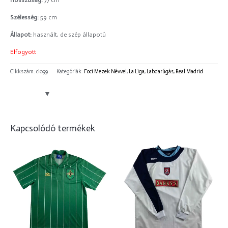
Hosszúság:
77 cm
Szélesség:
59 cm
Állapot:
használt, de szép állapotú
Elfogyott
Cikkszám:
ci099
Kategóriák:
Foci Mezek Névvel
,
La Liga
,
Labdarúgás
,
Real Madrid
Kapcsolódó termékek