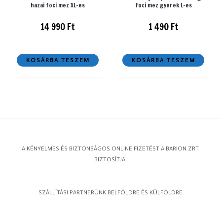
hazai foci mez XL-es
foci mez gyerek L-es
14 990
Ft
1 490
Ft
KOSÁRBA TESZEM
KOSÁRBA TESZEM
A KÉNYELMES ÉS BIZTONSÁGOS ONLINE FIZETÉST A BARION ZRT.
BIZTOSÍTJA.
SZÁLLÍTÁSI PARTNERÜNK BELFÖLDRE ÉS KÜLFÖLDRE