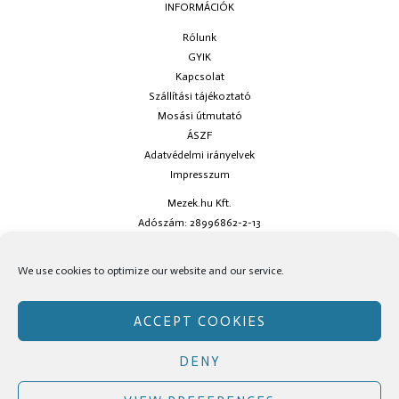
INFORMÁCIÓK
Rólunk
GYIK
Kapcsolat
Szállítási tájékoztató
Mosási útmutató
ÁSZF
Adatvédelmi irányelvek
Impresszum
Mezek.hu Kft.
Adószám: 28996862-2-13
Ha kérdésed van keress minket az
info@mezek.hu
e-mail címen vagy a
We use cookies to optimize our website and our service.
social oldalainkon!
ACCEPT COOKIES
DENY
Copyright © Mezek.hu 2026 Mezek.hu