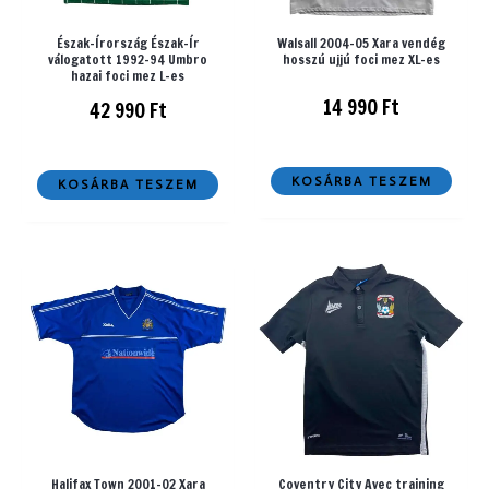
Észak-Írország Észak-Ír
Walsall 2004-05 Xara vendég
válogatott 1992-94 Umbro
hosszú ujjú foci mez XL-es
hazai foci mez L-es
14 990
Ft
42 990
Ft
KOSÁRBA TESZEM
KOSÁRBA TESZEM
Halifax Town 2001-02 Xara
Coventry City Avec training