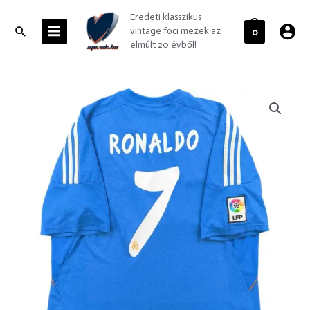
Skip
MAIN
Eredeti klasszikus
to
MENU
Search
vintage foci mezek az
0
content
elmúlt 20 évből!