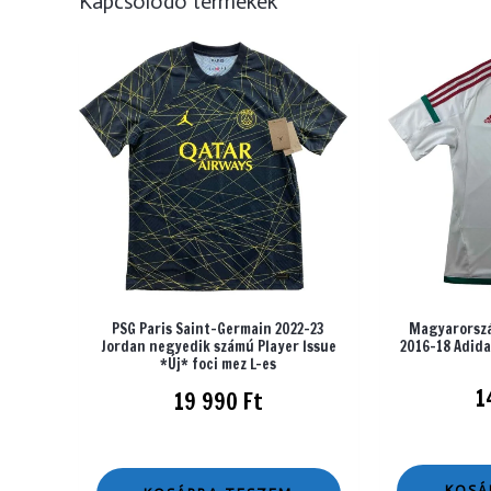
Kapcsolódó termékek
PSG Paris Saint-Germain 2022-23
Magyarorszá
Jordan negyedik számú Player Issue
2016-18 Adida
*Új* foci mez L-es
1
19 990
Ft
KOSÁ