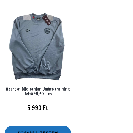
Heart of Midlothian Umbro training
felső *Új* XL-es
5 990
Ft
KOSÁRBA TESZEM