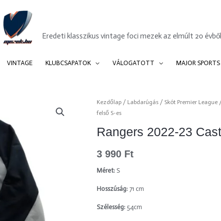
Mezek.hu
Eredeti klasszikus vintage foci mezek az elmúlt 20 évből
VINTAGE
KLUBCSAPATOK
VÁLOGATOTT
MAJOR SPORTS
Rangers
Kezdőlap
/
Labdarúgás
/
Skót Premier League
felső S-es
2022-
23
Rangers 2022-23 Casto
Castore
training
3 990
Ft
felső
Méret:
S
S-
es
Hosszúság:
71 cm
mennyiség
Szélesség:
54cm