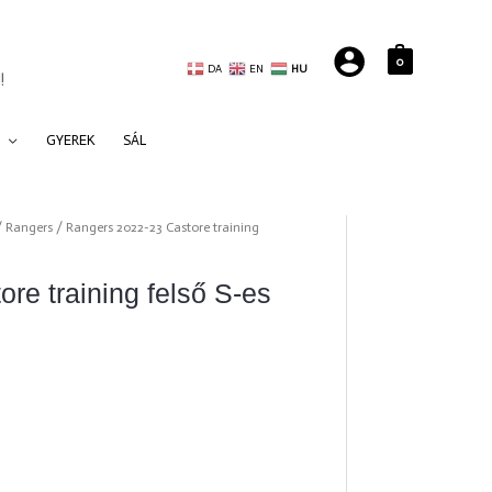
0
DA
EN
HU
!
GYEREK
SÁL
/
Rangers
/ Rangers 2022-23 Castore training
re training felső S-es