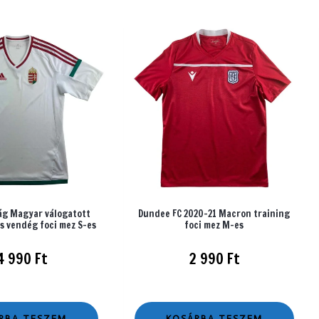
g Magyar válogatott
Dundee FC 2020-21 Macron training
s vendég foci mez S-es
foci mez M-es
4 990
Ft
2 990
Ft
RBA TESZEM
KOSÁRBA TESZEM