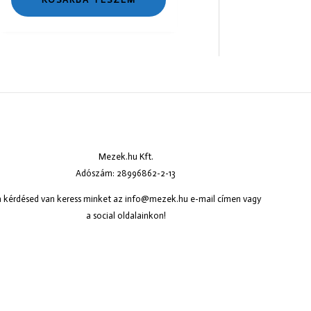
Mezek.hu Kft.
Adószám: 28996862-2-13
 kérdésed van keress minket az
info@mezek.hu
e-mail címen vagy
a social oldalainkon!