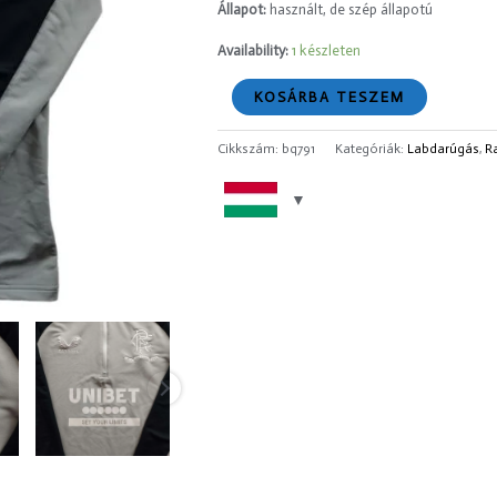
Állapot:
használt, de szép állapotú
Availability:
1 készleten
KOSÁRBA TESZEM
Cikkszám:
bq791
Kategóriák:
Labdarúgás
,
R