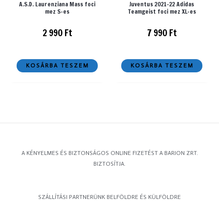
A.S.D. Laurenziana Mass foci
Juventus 2021-22 Adidas
mez S-es
Teamgeist foci mez XL-es
2 990
Ft
7 990
Ft
KOSÁRBA TESZEM
KOSÁRBA TESZEM
A KÉNYELMES ÉS BIZTONSÁGOS ONLINE FIZETÉST A BARION ZRT.
BIZTOSÍTJA.
SZÁLLÍTÁSI PARTNERÜNK BELFÖLDRE ÉS KÜLFÖLDRE