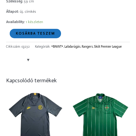
Szélesség:
59 cm
Állapot:
új, címkés
Availability:
1 készleten
KOSÁRBA TESZEM
Cikkszám:
cg232
Kategóriák:
*BNWT*
,
Labdarúgás
,
Rangers
,
Skót Premier League
Kapcsolódó termékek