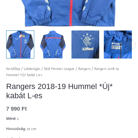
Kezdőlap
/
Labdarúgás
/
Skót Premier League
/
Rangers
/ Rangers 2018-19
Hummel *Új* kabát L-es
Rangers 2018-19 Hummel *Új*
kabát L-es
7 990
Ft
Méret:
L
Hosszúság:
72 cm