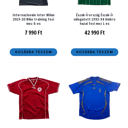
Internazionale Inter Milan
Észak-Írország Észak-Ír
2019-20 Nike training foci
válogatott 1992-94 Umbro
mez S-es
hazai foci mez L-es
7 990
Ft
42 990
Ft
KOSÁRBA TESZEM
KOSÁRBA TESZEM