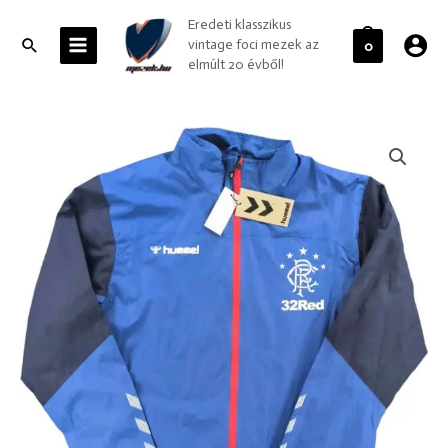
Skip
MAIN
Eredeti klasszikus
to
MENU
Search
vintage foci mezek az
0
content
elmúlt 20 évből!
Rangers
2018-
19
Hummel
*Új*
kabát
L-
es
mennyiség