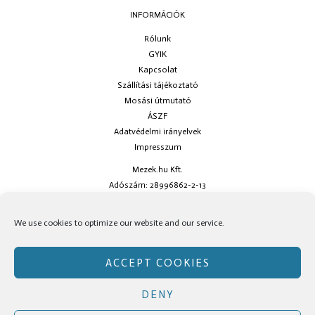
INFORMÁCIÓK
Rólunk
GYIK
Kapcsolat
Szállítási tájékoztató
Mosási útmutató
ÁSZF
Adatvédelmi irányelvek
Impresszum
Mezek.hu Kft.
Adószám: 28996862-2-13
Ha kérdésed van keress minket az
info@mezek.hu
e-mail címen vagy a
We use cookies to optimize our website and our service.
social oldalainkon!
ACCEPT COOKIES
DENY
Copyright © Mezek.hu 2026 Mezek.hu