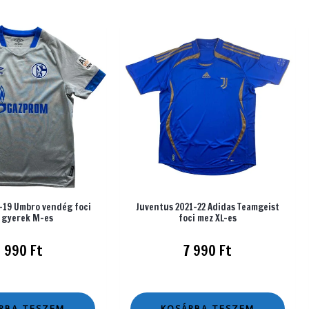
-19 Umbro vendég foci
Juventus 2021-22 Adidas Teamgeist
 gyerek M-es
foci mez XL-es
1 990
Ft
7 990
Ft
RBA TESZEM
KOSÁRBA TESZEM