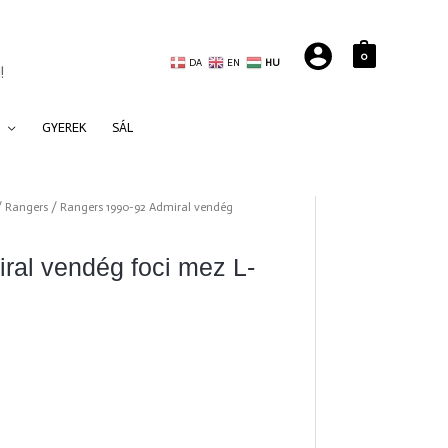
0
DA
EN
HU
!
GYEREK
SÁL
/
Rangers
/ Rangers 1990-92 Admiral vendég
ral vendég foci mez L-