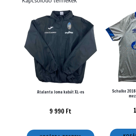
Kapcsolódó termékek
Schalke 2018
Atalanta Joma kabát XL-es
mez
9 990
Ft
KOSÁ