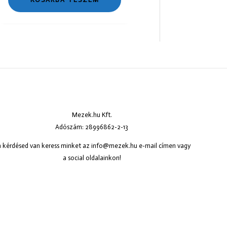
Mezek.hu Kft.
Adószám: 28996862-2-13
 kérdésed van keress minket az
info@mezek.hu
e-mail címen vagy
a social oldalainkon!