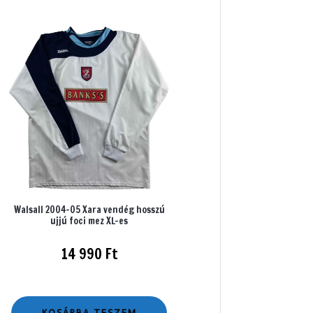
Walsall 2004-05 Xara vendég hosszú
ujjú foci mez XL-es
14 990
Ft
KOSÁRBA TESZEM