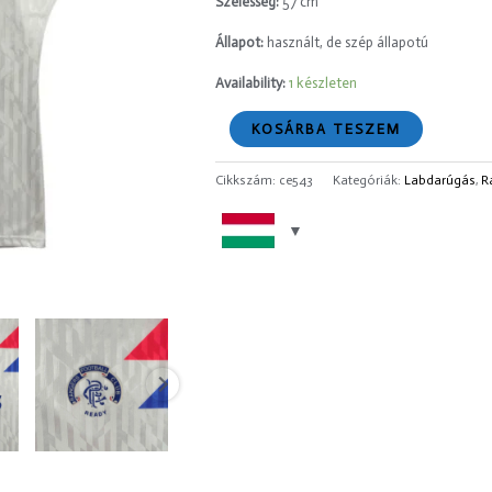
Szélesség:
57 cm
Állapot:
használt, de szép állapotú
Availability:
1 készleten
KOSÁRBA TESZEM
Cikkszám:
ce543
Kategóriák:
Labdarúgás
,
R