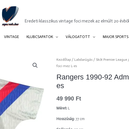
Mezek.hu
Eredeti klasszikus vintage foci mezek az elmúlt 20 évből
VINTAGE
KLUBCSAPATOK
VÁLOGATOTT
MAJOR SPORTS
Rangers
Kezdőlap
/
Labdarúgás
/
Skót Premier League
foci mez L-es
1990-
92
Rangers 1990-92 Admi
Admiral
es
vendég
foci
49 990
Ft
mez
L-
Méret:
L
es
Hosszúság:
77 cm
mennyiség