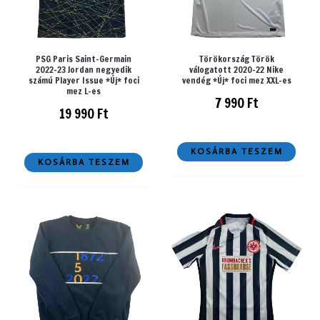
PSG Paris Saint-Germain
Törökország Török
2022-23 Jordan negyedik
válogatott 2020-22 Nike
számú Player Issue *Új* foci
vendég *Új* foci mez XXL-es
mez L-es
7 990
Ft
19 990
Ft
KOSÁRBA TESZEM
KOSÁRBA TESZEM