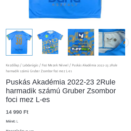
Kezdőlap
/
Labdarúgás
/
Foci Mezek Névvel
/ Puskás Akadémia 2022-23 2Rule
harmadik számú Gruber Zsombor foci mez L-es
Puskás Akadémia 2022-23 2Rule
harmadik számú Gruber Zsombor
foci mez L-es
14 990
Ft
Méret:
L