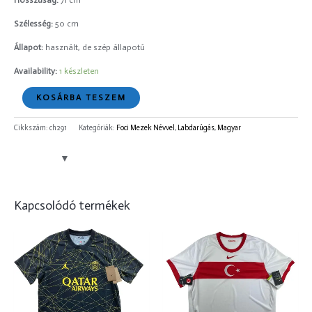
Hosszúság:
71 cm
Szélesség:
50 cm
Állapot:
használt, de szép állapotú
Availability:
1 készleten
KOSÁRBA TESZEM
Cikkszám:
ch291
Kategóriák:
Foci Mezek Névvel
,
Labdarúgás
,
Magyar
Kapcsolódó termékek