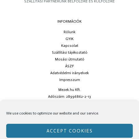
SZÁLLÍTÁSI PARTNERÜNK BELFÖLDRE ÉS KÜLFÖLDRE
INFORMÁCIÓK
Rólunk
GYIK
Kapcsolat
Szállítási tájékoztató
Mosási útmutató
ÁSZF
Adatvédelmi irányelvek
Impresszum
Mezek.hu Kft.
Adószám: 28996862-2-13
Ha kérdésed van keress minket az
info@mezek.hu
e-mail címen vagy a
We use cookies to optimize our website and our service.
social oldalainkon!
ACCEPT COOKIES