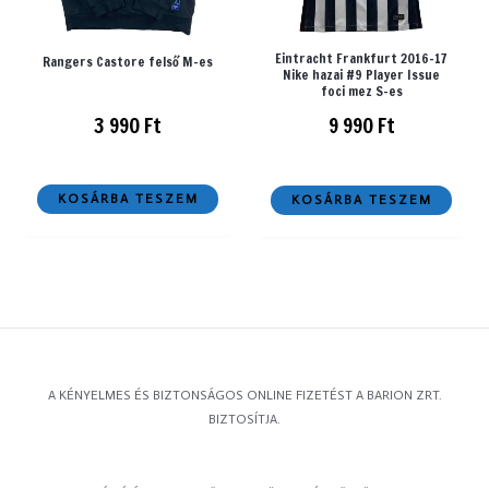
Eintracht Frankfurt 2016-17
Rangers Castore felső M-es
Nike hazai #9 Player Issue
foci mez S-es
3 990
Ft
9 990
Ft
KOSÁRBA TESZEM
KOSÁRBA TESZEM
A KÉNYELMES ÉS BIZTONSÁGOS ONLINE FIZETÉST A BARION ZRT.
BIZTOSÍTJA.