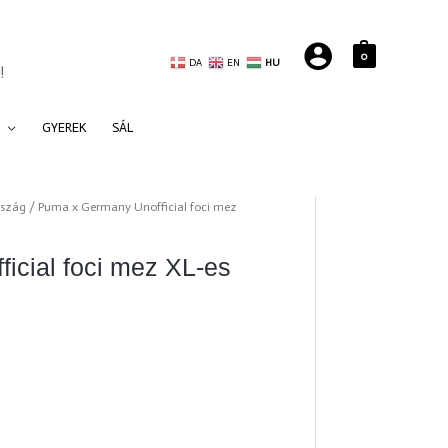
0
DA
EN
HU
!
GYEREK
SÁL
szág
/ Puma x Germany Unofficial foci mez
icial foci mez XL-es