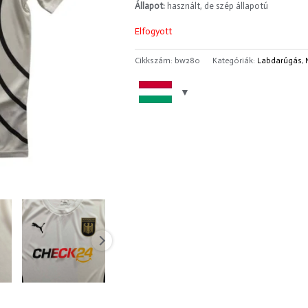
Állapot:
használt, de szép állapotú
Elfogyott
Cikkszám:
bw280
Kategóriák:
Labdarúgás
,