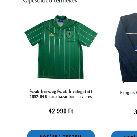
Kapcsolódó termékek
Észak-Írország Észak-Ír válogatott
Rangers 
1992-94 Umbro hazai foci mez L-es
42 990
Ft
KOSÁRBA TESZEM