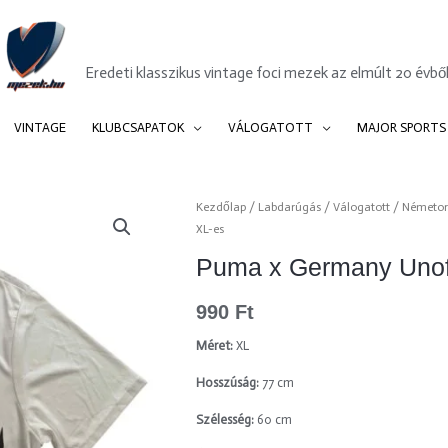
Mezek.hu
Eredeti klasszikus vintage foci mezek az elmúlt 20 évből
VINTAGE
KLUBCSAPATOK
VÁLOGATOTT
MAJOR SPORTS
Kezdőlap
/
Labdarúgás
/
Válogatott
/
Németor
XL-es
Puma x Germany Unoff
990
Ft
Méret:
XL
Hosszúság:
77 cm
Szélesség:
60 cm