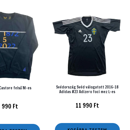
Svédország Svéd válogatott 2016-18
Castore felső M-es
Adidas #23 Adizero foci mez L-es
11 990
Ft
3 990
Ft
KOSÁRBA TESZEM