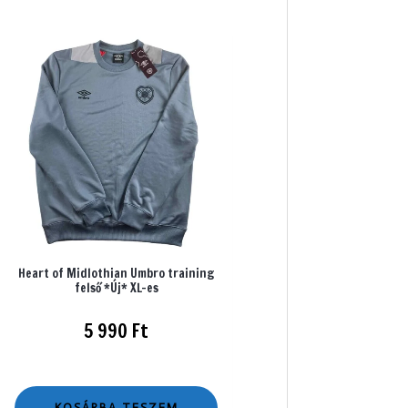
Heart of Midlothian Umbro training
felső *Új* XL-es
5 990
Ft
KOSÁRBA TESZEM