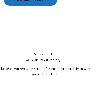
Mezek.hu Kft.
Adószám: 28996862-2-13
 kérdésed van keress minket az
info@mezek.hu
e-mail címen vagy
a social oldalainkon!