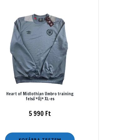
Heart of Midlothian Umbro training
felső *Új* XL-es
5 990
Ft
KOSÁRBA TESZEM