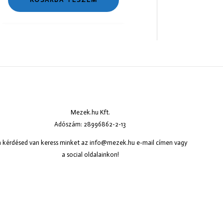
Mezek.hu Kft.
Adószám: 28996862-2-13
 kérdésed van keress minket az
info@mezek.hu
e-mail címen vagy
a social oldalainkon!