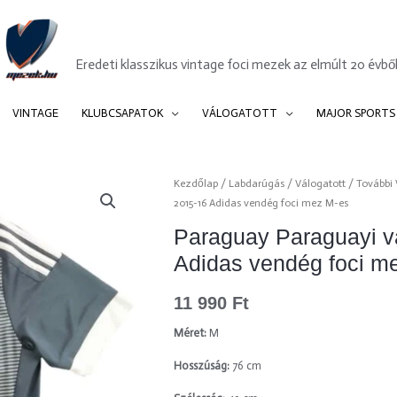
Mezek.hu
Eredeti klasszikus vintage foci mezek az elmúlt 20 évből
VINTAGE
KLUBCSAPATOK
VÁLOGATOTT
MAJOR SPORTS
Kezdőlap
/
Labdarúgás
/
Válogatott
/
További 
2015-16 Adidas vendég foci mez M-es
Paraguay Paraguayi v
Adidas vendég foci m
11 990
Ft
Méret:
M
Hosszúság:
76 cm