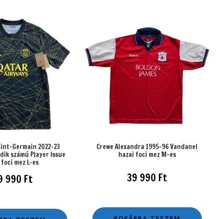
aint-Germain 2022-23
Crewe Alexandra 1995-96 Vandanel
dik számú Player Issue
hazai foci mez M-es
 foci mez L-es
39 990
Ft
9 990
Ft
KOSÁRBA TESZEM