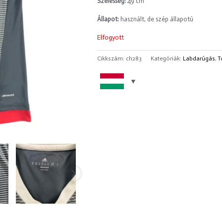
Szélesség:
49 cm
Állapot:
használt, de szép állapotú
Elfogyott
Cikkszám:
ch283
Kategóriák:
Labdarúgás
,
T