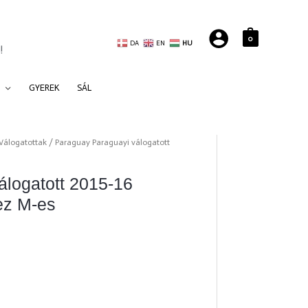
0
DA
EN
HU
!
GYEREK
SÁL
Válogatottak
/ Paraguay Paraguayi válogatott
álogatott 2015-16
ez M-es