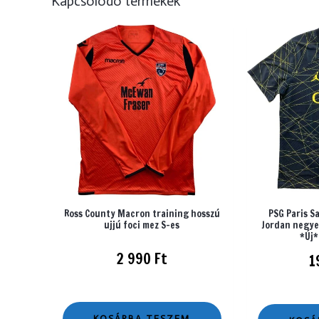
Kapcsolódó termékek
Ross County Macron training hosszú
PSG Paris S
ujjú foci mez S-es
Jordan negye
*Új*
2 990
Ft
1
KOSÁRBA TESZEM