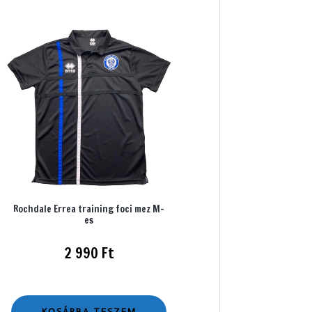
Rochdale Errea training foci mez M-
es
2 990
Ft
KOSÁRBA TESZEM