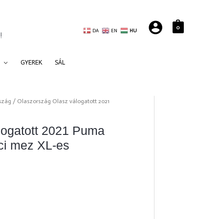
0
DA
EN
HU
!
GYEREK
SÁL
szág
/ Olaszország Olasz válogatott 2021
logatott 2021 Puma
ci mez XL-es