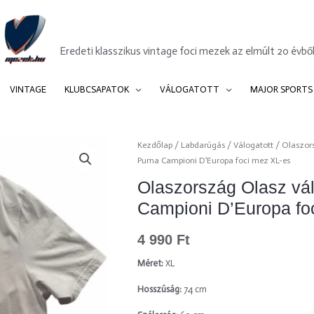
Mezek.hu
Eredeti klasszikus vintage foci mezek az elmúlt 20 évből
VINTAGE
KLUBCSAPATOK
VÁLOGATOTT
MAJOR SPORTS
Olaszország
Kezdőlap
/
Labdarúgás
/
Válogatott
/
Olaszor
Puma Campioni D’Europa foci mez XL-es
Olasz
válogatott
Olaszország Olasz vá
2021
Campioni D’Europa fo
Puma
Campioni
4 990
Ft
D'Europa
foci
Méret:
XL
mez
Hosszúság:
74 cm
XL-
es