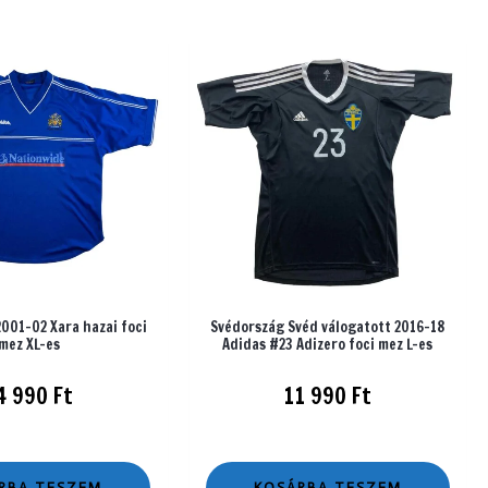
2001-02 Xara hazai foci
Svédország Svéd válogatott 2016-18
mez XL-es
Adidas #23 Adizero foci mez L-es
4 990
Ft
11 990
Ft
RBA TESZEM
KOSÁRBA TESZEM