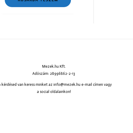
Mezek.hu Kft.
Adószám: 28996862-2-13
 kérdésed van keress minket az
info@mezek.hu
e-mail címen vagy
a social oldalainkon!