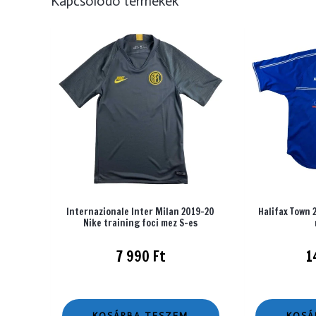
Kapcsolódó termékek
Internazionale Inter Milan 2019-20
Halifax Town 
Nike training foci mez S-es
7 990
Ft
1
KOSÁRBA TESZEM
KOSÁ