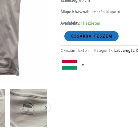
Szélesség:
60 cm
mennyiség
Állapot:
használt, de szép állapotú
Availability:
1 készleten
KOSÁRBA TESZEM
Cikkszám:
bx603
Kategóriák:
Labdarúgás
,
O