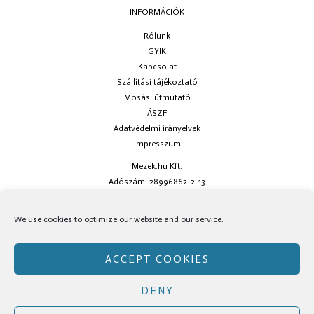
INFORMÁCIÓK
Rólunk
GYIK
Kapcsolat
Szállítási tájékoztató
Mosási útmutató
ÁSZF
Adatvédelmi irányelvek
Impresszum
Mezek.hu Kft.
Adószám: 28996862-2-13
Ha kérdésed van keress minket az
info@mezek.hu
e-mail címen vagy a
We use cookies to optimize our website and our service.
social oldalainkon!
ACCEPT COOKIES
DENY
Copyright © Mezek.hu 2026 Mezek.hu