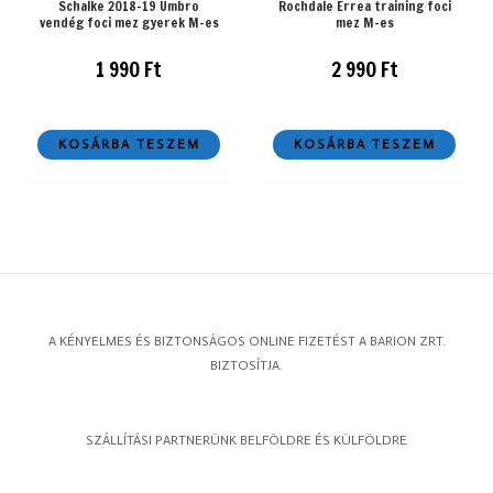
Schalke 2018-19 Umbro
Rochdale Errea training foci
vendég foci mez gyerek M-es
mez M-es
1 990
Ft
2 990
Ft
KOSÁRBA TESZEM
KOSÁRBA TESZEM
A KÉNYELMES ÉS BIZTONSÁGOS ONLINE FIZETÉST A BARION ZRT.
BIZTOSÍTJA.
SZÁLLÍTÁSI PARTNERÜNK BELFÖLDRE ÉS KÜLFÖLDRE