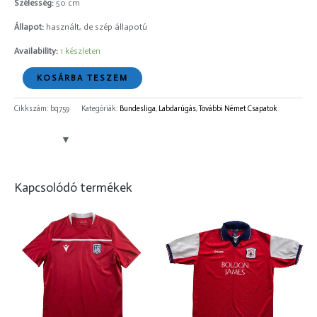
Szélesség:
50 cm
Állapot:
használt, de szép állapotú
Availability:
1 készleten
KOSÁRBA TESZEM
Cikkszám:
bq759
Kategóriák:
Bundesliga
,
Labdarúgás
,
További Német Csapatok
Kapcsolódó termékek