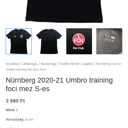
Kezdőlap
/
Labdarúgás
/
Bundesliga
/
További Német Csapatok
/ Nürnberg 2020-21
Umbro training foci mez S-es
Nürnberg 2020-21 Umbro training
foci mez S-es
3 990
Ft
Méret:
S
Hosszúság:
71 cm