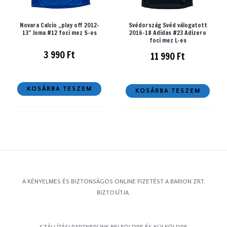
Novara Calcio „play off 2012-
Svédország Svéd válogatott
13” Joma #12 foci mez S-es
2016-18 Adidas #23 Adizero
foci mez L-es
3 990
Ft
11 990
Ft
KOSÁRBA TESZEM
KOSÁRBA TESZEM
A KÉNYELMES ÉS BIZTONSÁGOS ONLINE FIZETÉST A BARION ZRT.
BIZTOSÍTJA.
SZÁLLÍTÁSI PARTNERÜNK BELFÖLDRE ÉS KÜLFÖLDRE