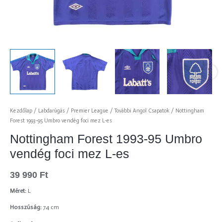
Kezdőlap
/
Labdarúgás
/
Premier League
/
További Angol Csapatok
/ Nottingham
Forest 1993-95 Umbro vendég foci mez L-es
Nottingham Forest 1993-95 Umbro
vendég foci mez L-es
39 990
Ft
Méret:
L
Hosszúság:
74 cm