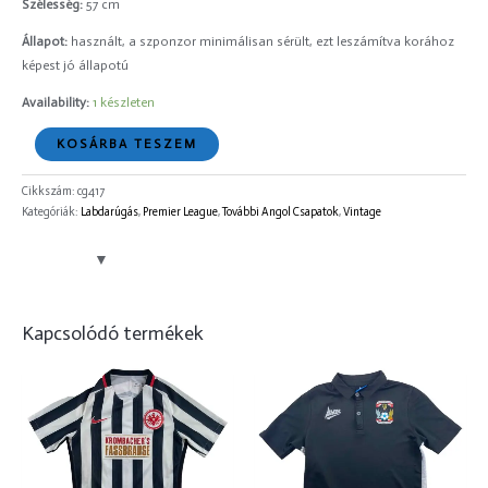
Szélesség:
57 cm
Állapot:
használt, a szponzor minimálisan sérült, ezt leszámítva korához
képest jó állapotú
Availability:
1 készleten
KOSÁRBA TESZEM
Cikkszám:
cg417
Kategóriák:
Labdarúgás
,
Premier League
,
További Angol Csapatok
,
Vintage
Kapcsolódó termékek