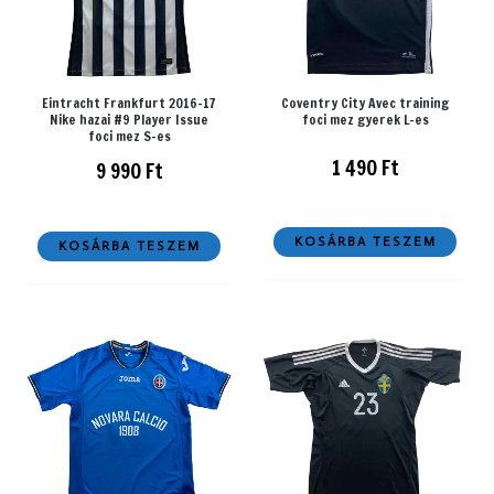
Eintracht Frankfurt 2016-17
Coventry City Avec training
Nike hazai #9 Player Issue
foci mez gyerek L-es
foci mez S-es
1 490
Ft
9 990
Ft
KOSÁRBA TESZEM
KOSÁRBA TESZEM