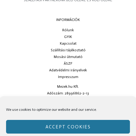
INFORMÁCIÓK
Rólunk
GYIK
Kapcsolat
Szállítási tájékoztató
Mosási útmutató
ÁSZF
Adatvédelmi irányelvek
Impresszum
Mezek.hu Kft.
Adószám: 28996862-2-13
Ha kérdésed van keress minket az
info@mezek.hu
e-mail címen vagy a
We use cookies to optimize our website and our service.
social oldalainkon!
ACCEPT COOKIES