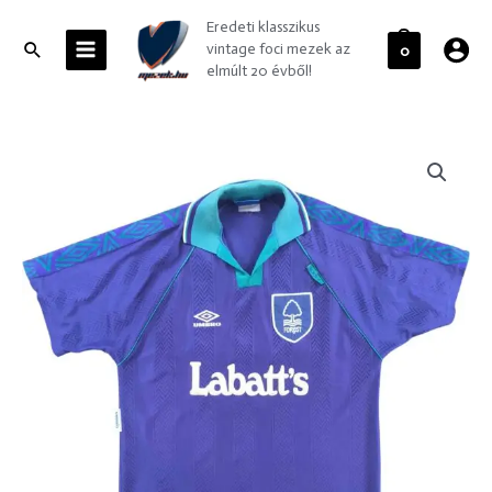
Skip
MAIN
Eredeti klasszikus
to
MENU
Search
vintage foci mezek az
0
content
elmúlt 20 évből!
Nottingham
Forest
1993-
95
Umbro
vendég
foci
mez
L-
es
mennyiség