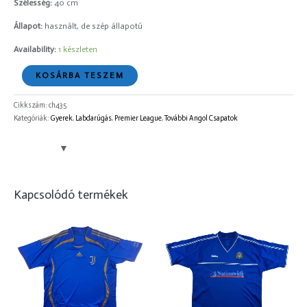
Szélesség:
40 cm
Állapot:
használt, de szép állapotú
Availability:
1 készleten
KOSÁRBA TESZEM
Cikkszám:
ch435
Kategóriák:
Gyerek
,
Labdarúgás
,
Premier League
,
További Angol Csapatok
Kapcsolódó termékek