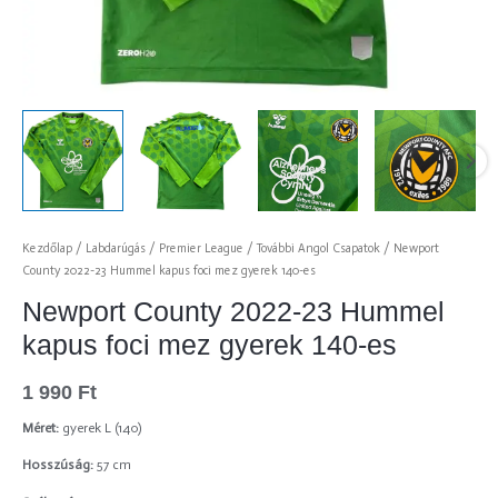
Kezdőlap
/
Labdarúgás
/
Premier League
/
További Angol Csapatok
/ Newport
County 2022-23 Hummel kapus foci mez gyerek 140-es
Newport County 2022-23 Hummel
kapus foci mez gyerek 140-es
1 990
Ft
Méret:
gyerek L (140)
Hosszúság:
57 cm