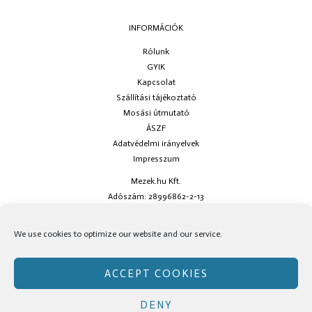
INFORMÁCIÓK
Rólunk
GYIK
Kapcsolat
Szállítási tájékoztató
Mosási útmutató
ÁSZF
Adatvédelmi irányelvek
Impresszum
Mezek.hu Kft.
Adószám: 28996862-2-13
Ha kérdésed van keress minket az
info@mezek.hu
e-mail címen vagy a
We use cookies to optimize our website and our service.
social oldalainkon!
ACCEPT COOKIES
DENY
Copyright © Mezek.hu 2026 Mezek.hu