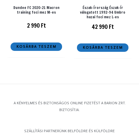
Dundee FC 2020-21 Macron
Észak-Írország Észak-Ír
training foci mez M-es
válogatott 1992-94 Umbro
hazai foci mez L-es
2 990
Ft
42 990
Ft
KOSÁRBA TESZEM
KOSÁRBA TESZEM
A KÉNYELMES ÉS BIZTONSÁGOS ONLINE FIZETÉST A BARION ZRT.
BIZTOSÍTJA.
SZÁLLÍTÁSI PARTNERÜNK BELFÖLDRE ÉS KÜLFÖLDRE