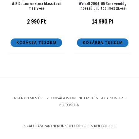
A.S.D. Laurenziana Mass foci
Walsall 2004-05 Xara vendég
mez S-es
hosszú ujjú foci mez XL-es
2 990
Ft
14 990
Ft
KOSÁRBA TESZEM
KOSÁRBA TESZEM
A KÉNYELMES ÉS BIZTONSÁGOS ONLINE FIZETÉST A BARION ZRT.
BIZTOSÍTJA.
SZÁLLÍTÁSI PARTNERÜNK BELFÖLDRE ÉS KÜLFÖLDRE