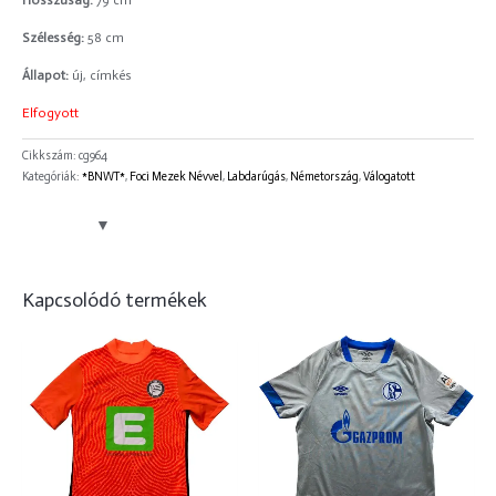
Hosszúság:
79 cm
Szélesség:
58 cm
Állapot:
új, címkés
Elfogyott
Cikkszám:
cg964
Kategóriák:
*BNWT*
,
Foci Mezek Névvel
,
Labdarúgás
,
Németország
,
Válogatott
Kapcsolódó termékek