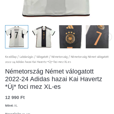
Kezdőlap
/
Labdarúgás
/
Válogatott
/
Németország
/ Németország Német válogatott
2022-24 Adidas hazai Kai Havertz *Új* foci mez XL-es
Németország Német válogatott
2022-24 Adidas hazai Kai Havertz
*Új* foci mez XL-es
12 990
Ft
Méret:
XL