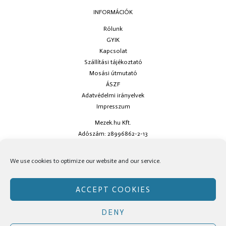
INFORMÁCIÓK
Rólunk
GYIK
Kapcsolat
Szállítási tájékoztató
Mosási útmutató
ÁSZF
Adatvédelmi irányelvek
Impresszum
Mezek.hu Kft.
Adószám: 28996862-2-13
Ha kérdésed van keress minket az
info@mezek.hu
e-mail címen vagy a
We use cookies to optimize our website and our service.
social oldalainkon!
ACCEPT COOKIES
DENY
Copyright © Mezek.hu 2026 Mezek.hu