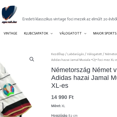
Mezek.hu
Eredeti klasszikus vintage foci mezek az elmúlt 20 évből
VINTAGE
KLUBCSAPATOK
VÁLOGATOTT
MAJOR SPORTS
Kezdőlap
/
Labdarúgás
/
Válogatott
/
Németor
Adidas hazai Jamal Musiala *Új* foci mez XL-e
Németország Német vá
Adidas hazai Jamal Mu
XL-es
14 990
Ft
Méret:
XL
Hosszúság:
82 cm