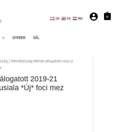
0
DA
EN
HU
!
GYEREK
SÁL
szág
/ Németország Német válogatott 2019-21
s
logatott 2019-21
siala *Új* foci mez