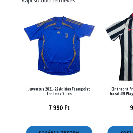
Kapcsolódó termékek
Juventus 2021-22 Adidas Teamgeist
Eintracht F
foci mez XL-es
hazai #9 Play
7 990
Ft
KOSÁRBA TESZEM
KOSÁ