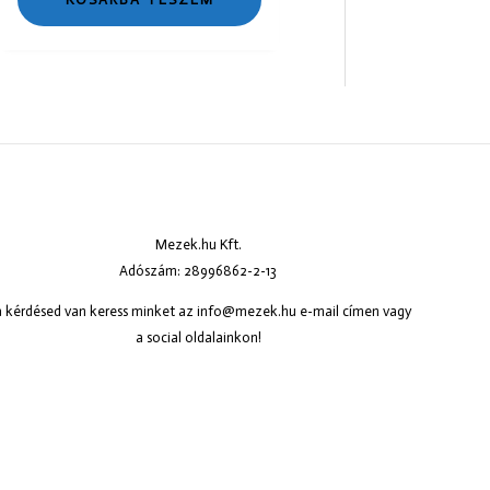
Mezek.hu Kft.
Adószám: 28996862-2-13
 kérdésed van keress minket az
info@mezek.hu
e-mail címen vagy
a social oldalainkon!