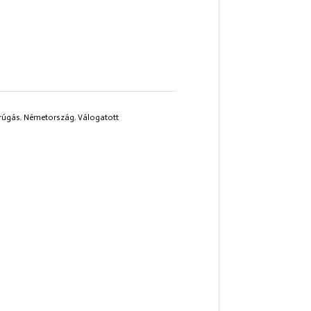
rúgás
,
Németország
,
Válogatott