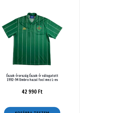
Észak-Írország Észak-Ír válogatott
1992-94 Umbro hazai foci mez L-es
42 990
Ft
KOSÁRBA TESZEM