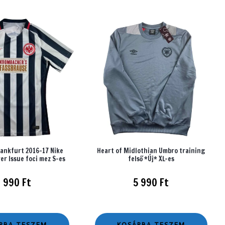
rankfurt 2016-17 Nike
Heart of Midlothian Umbro training
er Issue foci mez S-es
felső *Új* XL-es
9 990
Ft
5 990
Ft
RBA TESZEM
KOSÁRBA TESZEM