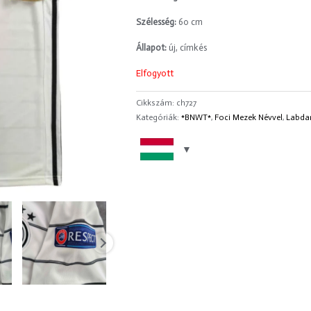
Szélesség:
60 cm
Állapot:
új, címkés
Elfogyott
Cikkszám:
ch727
Kategóriák:
*BNWT*
,
Foci Mezek Névvel
,
Labda