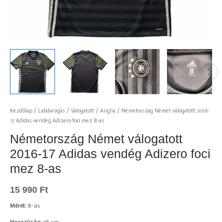
Kezdőlap
/
Labdarúgás
/
Válogatott
/
Anglia
/ Németország Német válogatott 2016-
17 Adidas vendég Adizero foci mez 8-as
Németország Német válogatott
2016-17 Adidas vendég Adizero foci
mez 8-as
15 990
Ft
Méret:
8-as