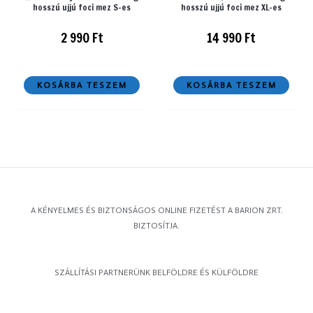
hosszú ujjú foci mez S-es
hosszú ujjú foci mez XL-es
2 990
Ft
14 990
Ft
KOSÁRBA TESZEM
KOSÁRBA TESZEM
A KÉNYELMES ÉS BIZTONSÁGOS ONLINE FIZETÉST A BARION ZRT.
BIZTOSÍTJA.
SZÁLLÍTÁSI PARTNERÜNK BELFÖLDRE ÉS KÜLFÖLDRE