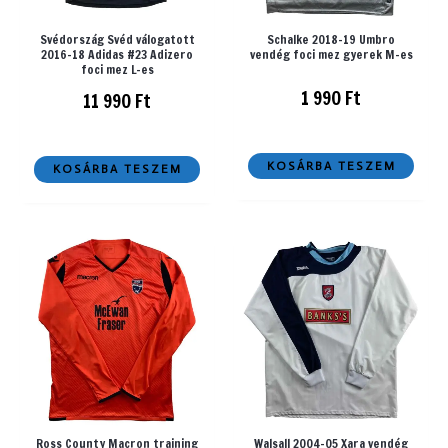
Svédország Svéd válogatott
Schalke 2018-19 Umbro
2016-18 Adidas #23 Adizero
vendég foci mez gyerek M-es
foci mez L-es
1 990
Ft
11 990
Ft
KOSÁRBA TESZEM
KOSÁRBA TESZEM
Ross County Macron training
Walsall 2004-05 Xara vendég