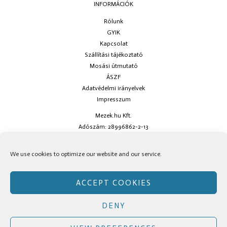
INFORMÁCIÓK
Rólunk
GYIK
Kapcsolat
Szállítási tájékoztató
Mosási útmutató
ÁSZF
Adatvédelmi irányelvek
Impresszum
Mezek.hu Kft.
Adószám: 28996862-2-13
Ha kérdésed van keress minket az
info@mezek.hu
e-mail címen vagy a
We use cookies to optimize our website and our service.
social oldalainkon!
ACCEPT COOKIES
DENY
Copyright © Mezek.hu 2026 Mezek.hu