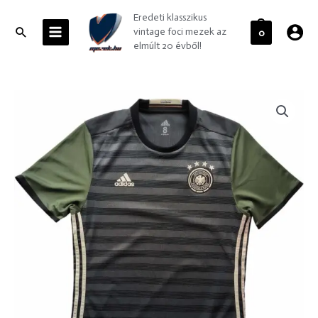
Skip
MAIN
Eredeti klasszikus
to
MENU
Search
vintage foci mezek az
0
content
elmúlt 20 évből!