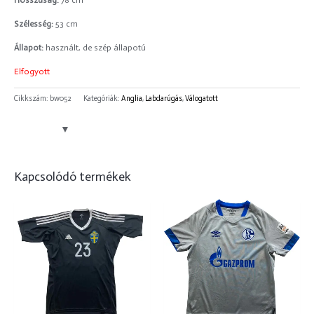
Hosszúság:
78 cm
Szélesség:
53 cm
Állapot:
használt, de szép állapotú
Elfogyott
Cikkszám:
bw052
Kategóriák:
Anglia
,
Labdarúgás
,
Válogatott
Kapcsolódó termékek