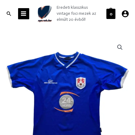
Skip
MAIN
Eredeti klasszikus
to
MENU
Search
vintage foci mezek az
0
content
elmúlt 20 évből!
Millwall
2001-
03
Strikeforce
hazai
foci
mez
S-
es
mennyiség