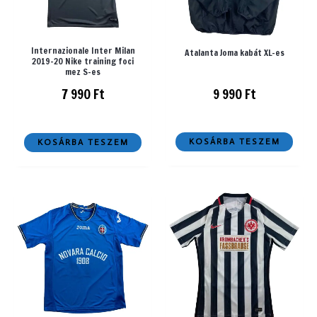
Internazionale Inter Milan
Atalanta Joma kabát XL-es
2019-20 Nike training foci
mez S-es
9 990
Ft
7 990
Ft
KOSÁRBA TESZEM
KOSÁRBA TESZEM