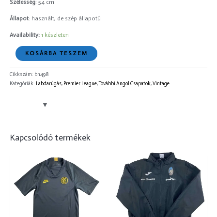
Szélesség
: 54 cm
Állapot
: használt, de szép állapotú
Availability:
1 készleten
KOSÁRBA TESZEM
Cikkszám:
bn498
Kategóriák:
Labdarúgás
,
Premier League
,
További Angol Csapatok
,
Vintage
Kapcsolódó termékek