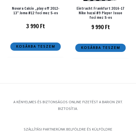
Novara Calcio „play off 2012-
Eintracht Frankfurt 2016-17
13” Joma #12 foci mez S-es
Nike hazai #9 Player Issue
foci mez S-es
3 990
Ft
9 990
Ft
KOSÁRBA TESZEM
KOSÁRBA TESZEM
A KÉNYELMES ÉS BIZTONSÁGOS ONLINE FIZETÉST A BARION ZRT.
BIZTOSÍTJA.
SZÁLLÍTÁSI PARTNERÜNK BELFÖLDRE ÉS KÜLFÖLDRE