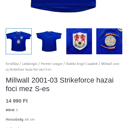
Kezdőlap
/
Labdarúgás
/
Premier League
/
További Angol Csapatok
/ Millwall 2001-
03 Strikeforce hazai foci mez S-es
Millwall 2001-03 Strikeforce hazai
foci mez S-es
14 990
Ft
Méret
: S
Hosszúság
: 66 cm