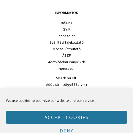
INFORMÁCIÓK
Rólunk
GYIK
Kapcsolat
Szállítási tájékoztató
Mosási útmutató
ÁSZF
Adatvédelmi irányelvek
Impresszum
Mezek.hu Kft.
Adószám: 28996862-2-13
Ha kérdésed van keress minket az
info@mezek.hu
e-mail címen vagy a
We use cookies to optimize our website and our service.
social oldalainkon!
ACCEPT COOKIES
DENY
Copyright © Mezek.hu 2026 Mezek.hu