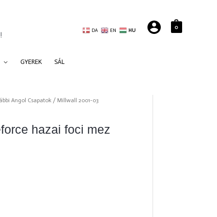
0
DA
EN
HU
!
GYEREK
SÁL
ábbi Angol Csapatok
/ Millwall 2001-03
eforce hazai foci mez