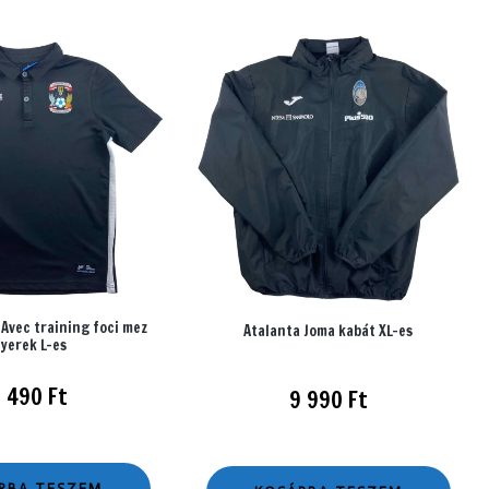
 Avec training foci mez
Atalanta Joma kabát XL-es
yerek L-es
1 490
Ft
9 990
Ft
RBA TESZEM