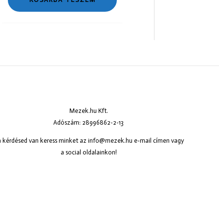
Mezek.hu Kft.
Adószám: 28996862-2-13
 kérdésed van keress minket az
info@mezek.hu
e-mail címen vagy
a social oldalainkon!