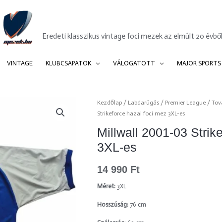
Mezek.hu
Eredeti klasszikus vintage foci mezek az elmúlt 20 évből
VINTAGE
KLUBCSAPATOK
VÁLOGATOTT
MAJOR SPORTS
Millwall
Kezdőlap
/
Labdarúgás
/
Premier League
/
Tov
Strikeforce hazai foci mez 3XL-es
2001-
03
Millwall 2001-03 Strik
Strikeforce
3XL-es
hazai
foci
14 990
Ft
mez
3XL-
Méret:
3XL
es
Hosszúság:
76 cm
mennyiség