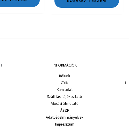
KOSÁRBA TESZEM
T.
INFORMÁCIÓK
Rólunk
GYIK
Ha
Kapcsolat
Szállítási tájékoztató
Mosási útmutató
ÁSZF
Adatvédelmi irányelvek
Impresszum