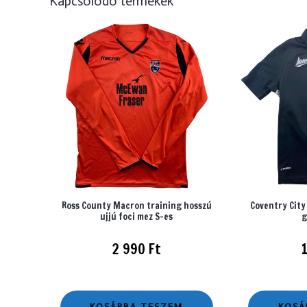
Kapcsolódó termékek
Ross County Macron training hosszú
Coventry City
ujjú foci mez S-es
g
2 990
Ft
KOSÁRBA TESZEM
KOSÁ