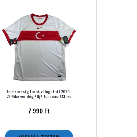
Törökország Török válogatott 2020-
22 Nike vendég *Új* foci mez XXL-es
7 990
Ft
KOSÁRBA TESZEM