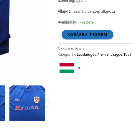
Szélesség:
69 cm
Állapot:
használt, de szép állapotú
Availability:
1 készleten
KOSÁRBA TESZEM
Cikkszám:
by432
Kategóriák:
Labdarúgás
,
Premier League
,
Tová