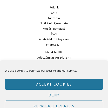
Rólunk
GYIK
Kapcsolat
Szállítási tájékoztató
Mosási útmutató
ÁSZF
Adatvédelmi irányelvek
Impresszum
Mezek.hu Kft.
Adószám: 28996862-2-13
Ha kérdésed van keress minket az
info@mezek.hu
e-mail címen vagy a
We use cookies to optimize our website and our service.
social oldalainkon!
ACCEPT COOKIES
DENY
Copyright © Mezek.hu 2026 Mezek.hu
VIEW PREFERENCES
Facebook
Instagram
TikTok