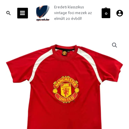
Skip
MAIN
Eredeti klasszikus
to
MENU
Search
vintage foci mezek az
0
content
elmúlt 20 évből!