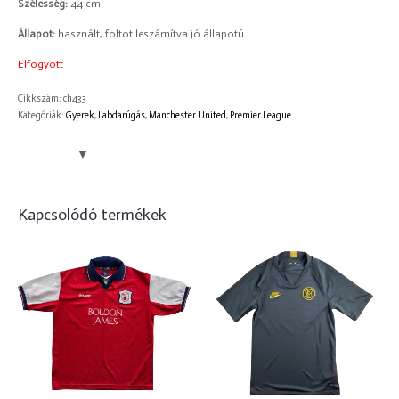
Szélesség:
44 cm
Állapot:
használt, foltot leszámítva jó állapotú
Elfogyott
Cikkszám:
ch433
Kategóriák:
Gyerek
,
Labdarúgás
,
Manchester United
,
Premier League
Kapcsolódó termékek