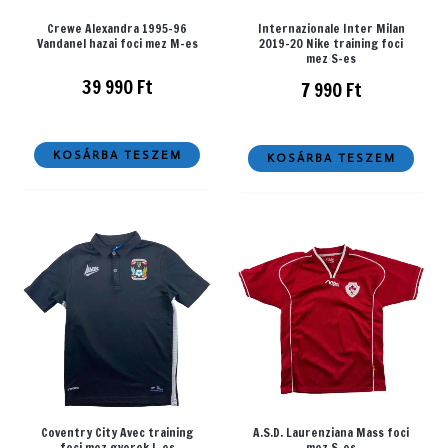
Crewe Alexandra 1995-96
Internazionale Inter Milan
Vandanel hazai foci mez M-es
2019-20 Nike training foci
mez S-es
39 990
Ft
7 990
Ft
KOSÁRBA TESZEM
KOSÁRBA TESZEM
Coventry City Avec training
A.S.D. Laurenziana Mass foci
foci mez gyerek L-es
mez S-es