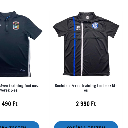
 Avec training foci mez
Rochdale Errea training foci mez M-
yerek L-es
es
1 490
Ft
2 990
Ft
RBA TESZEM
KOSÁRBA TESZEM