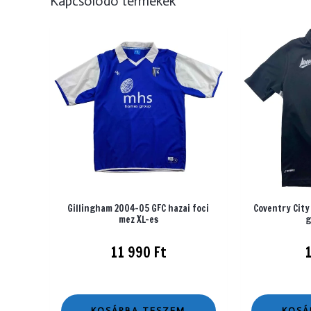
Kapcsolódó termékek
Gillingham 2004-05 GFC hazai foci
Coventry City
mez XL-es
g
11 990
Ft
KOSÁRBA TESZEM
KOSÁ