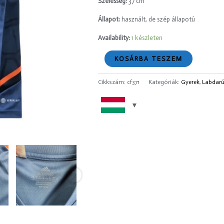
Szélesség:
37 cm
mennyiség
Állapot:
használt, de szép állapotú
Availability:
1 készleten
KOSÁRBA TESZEM
Cikkszám:
cf371
Kategóriák:
Gyerek
,
Labdar