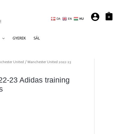
0
DA
EN
HU
!
GYEREK
SÁL
chester United
/ Manchester United 2022-23
2-23 Adidas training
s