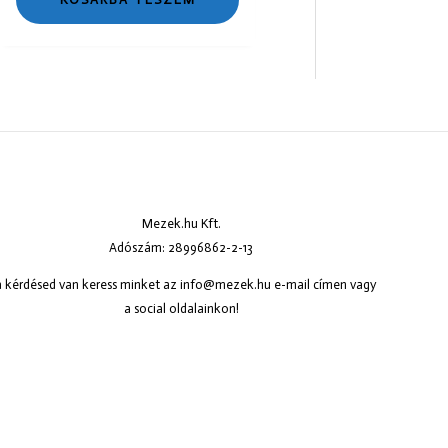
Mezek.hu Kft.
Adószám: 28996862-2-13
 kérdésed van keress minket az
info@mezek.hu
e-mail címen vagy
a social oldalainkon!