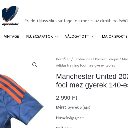
Mezek.hu
Eredeti klasszikus vintage foci mezek az elmúlt 20 évből
VINTAGE
KLUBCSAPATOK
VÁLOGATOTT
MAJOR SPORTS
Manchester
Kezdőlap
/
Labdarúgás
/
Premier League
/
Man
Adidas training foci mez gyerek 140-es
United
2022-
Manchester United 202
23
foci mez gyerek 140-e
Adidas
training
2 990
Ft
foci
mez
Méret:
Gyerek S (140)
gyerek
Hosszúság:
52 cm
140-
es