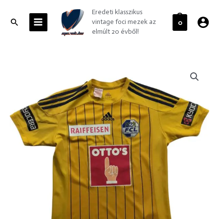
Skip
MAIN
Eredeti klasszikus
to
MENU
Search
vintage foci mezek az
0
content
elmúlt 20 évből!
Luzern
2013-
14
Adidas
vendég
"Malo
#1"
foci
mez
gyerek
XL-
es
mennyiség