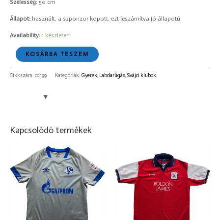
Szélesség:
50 cm
Állapot:
használt, a szponzor kopott, ezt leszámítva jó állapotú
Availability:
1 készleten
KOSÁRBA TESZEM
Cikkszám:
cd199
Kategóriák:
Gyerek
,
Labdarúgás
,
Svájci klubok
Kapcsolódó termékek