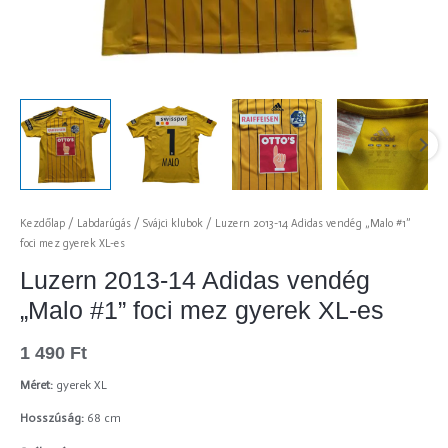
Kezdőlap
/
Labdarúgás
/
Svájci klubok
/ Luzern 2013-14 Adidas vendég „Malo #1”
foci mez gyerek XL-es
Luzern 2013-14 Adidas vendég
„Malo #1” foci mez gyerek XL-es
1 490
Ft
Méret:
gyerek XL
Hosszúság:
68 cm