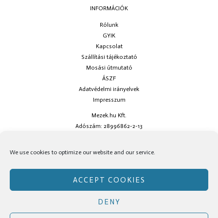
INFORMÁCIÓK
Rólunk
GYIK
Kapcsolat
Szállítási tájékoztató
Mosási útmutató
ÁSZF
Adatvédelmi irányelvek
Impresszum
Mezek.hu Kft.
Adószám: 28996862-2-13
Ha kérdésed van keress minket az
info@mezek.hu
e-mail címen vagy a
We use cookies to optimize our website and our service.
social oldalainkon!
ACCEPT COOKIES
DENY
Copyright © Mezek.hu 2026 Mezek.hu