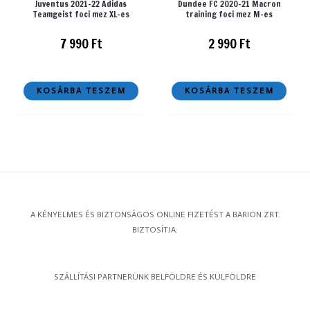
Juventus 2021-22 Adidas
Dundee FC 2020-21 Macron
Teamgeist foci mez XL-es
training foci mez M-es
7 990
Ft
2 990
Ft
KOSÁRBA TESZEM
KOSÁRBA TESZEM
A KÉNYELMES ÉS BIZTONSÁGOS ONLINE FIZETÉST A BARION ZRT.
BIZTOSÍTJA.
SZÁLLÍTÁSI PARTNERÜNK BELFÖLDRE ÉS KÜLFÖLDRE